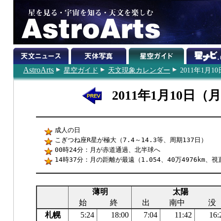
AstroArts
星空ガイド
天文現象カレンダー
2011年1月10
2011年1月10日（
成人の日
こぎつね座R星が極大（7.4～14.3等、周期137日）
00時24分：月が赤道通過、北半球へ
14時37分：月の距離が最遠（1.054、40万4976km、視
薄明
太陽
始
終
出
南中
没
札幌
5:24
18:00
7:04
11:42
16: