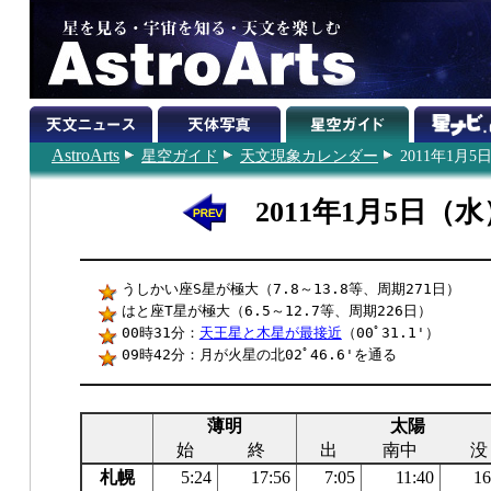
AstroArts
星空ガイド
天文現象カレンダー
2011年1月5
2011年1月5日（水
うしかい座S星が極大（7.8～13.8等、周期271日）
はと座T星が極大（6.5～12.7等、周期226日）
00時31分：
天王星と木星が最接近
（00ﾟ31.1'）
09時42分：月が火星の北02ﾟ46.6'を通る
薄明
太陽
始
終
出
南中
没
札幌
5:24
17:56
7:05
11:40
16