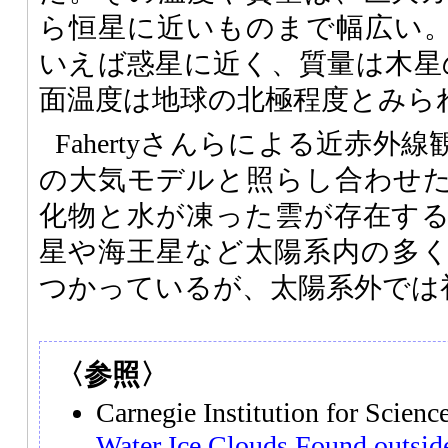
ら恒星に近いものまで幅広い。W
いえば惑星に近く、質量は木星の
面温度は地球の北極程度とみら
Fahertyさんらによる近赤外
の大気モデルと照らし合わせ
化物と水が凍った雲が存在す
星や海王星など太陽系内の多
つかっているが、太陽系外では
〈参照〉
Carnegie Institution for Scie
Water Ice Clouds Found outsid