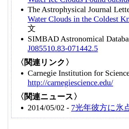
The Astrophysical Journal Let
Water Clouds in the Coldest 
文
SIMBAD Astronomical Datab
J085510.83-071442.5
〈関連リンク〉
Carnegie Institution for Scien
http://carnegiescience.edu/
〈関連ニュース〉
2014/05/02 -
7光年彼方に氷