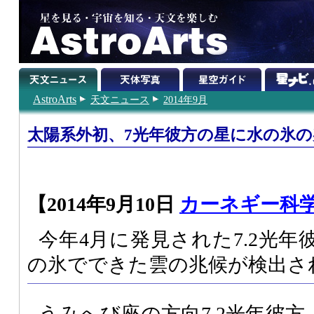
AstroArts
天文ニュース
2014年9月
太陽系外初、7光年彼方の星に水の氷の
【2014年9月10日
カーネギー科
今年4月に発見された7.2光
の氷でできた雲の兆候が検出さ
うみへび座の方向7.2光年彼方