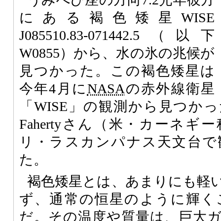
にある褐色矮星WISE
J085510.83-071442.5（以下
W0855）から、水の氷の兆候が
見つかった。この褐色矮星は
今年4月に
NASA
の赤外線衛星
「WISE」の観測から見つかったもの
Fahertyさん（米・カーネ
リ・ラスカンパナス天文台で
た。
褐色矮星とは、あまりにも軽
ず、通常の恒星のように輝く
だ。その温度や質量は、巨大