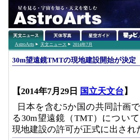
AstroArts
天文ニュース
2014年7月
30m望遠鏡TMTの現地建設開始が決定
【2014年7月29日
国立天文台
】
日本を含む5か国の共同計画
る30m望遠鏡（TMT）につい
現地建設の許可が正式に出され