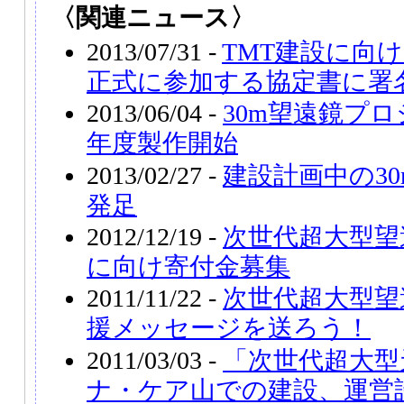
〈関連ニュース〉
2013/07/31 -
TMT建設に向
正式に参加する協定書に署
2013/06/04 -
30m望遠鏡プ
年度製作開始
2013/02/27 -
建設計画中の3
発足
2012/12/19 -
次世代超大型望
に向け寄付金募集
2011/11/22 -
次世代超大型望
援メッセージを送ろう！
2011/03/03 -
「次世代超大型
ナ・ケア山での建設、運営