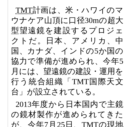
TMT
計画は、米・ハワイのマ
ウナケア山頂に口径30mの超大
型望遠鏡を建設するプロジェ
クトだ。日本、アメリカ、中
国、カナダ、インドの5か国の
協力で準備が進められ、今年5
月には、望遠鏡の建設・運用を
行う統合組織「TMT国際天文
台」が設立されている。
2013年度から日本国内で主鏡
の鏡材製作が進められてきた
が、今年7月25日、TMTの現地