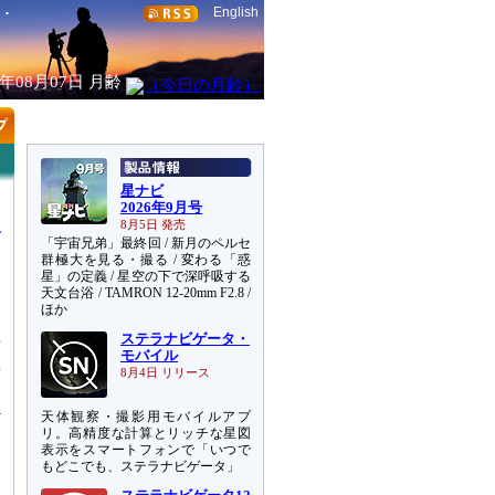
English
6年08月07日
月齢
星ナビ
2026年9月号
8月5日 発売
「宇宙兄弟」最終回 / 新月のペルセ
群極大を見る・撮る / 変わる「惑
星」の定義 / 星空の下で深呼吸する
天文台浴 / TAMRON 12-20mm F2.8 /
ほか
ステラナビゲータ・
百
モバイル
や
8月4日 リリース
天体観察・撮影用モバイルアプ
リ。高精度な計算とリッチな星図
表示をスマートフォンで「いつで
もどこでも、ステラナビゲータ」