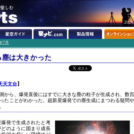
202
4年7月
る塵は大きかった
天天文台
】
の観測から、爆発直後にはすでに大きな塵の粒子が生成され、数
ったことがわかった。超新星爆発での塵生成にまつわる疑問
。
星爆発で生成されたと考
がどのように固まり成長