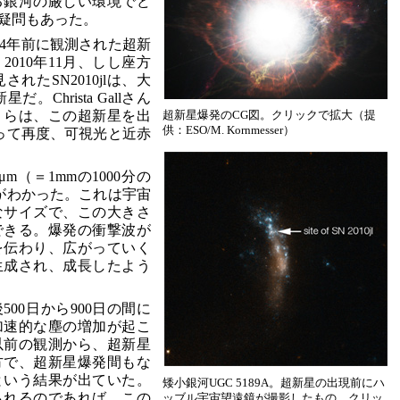
る銀河の厳しい環境でど
疑問もあった。
4年前に観測された超新
010年11月、しし座方
されたSN2010jlは、大
。Christa Gallさん
）らは、この超新星を出
超新星爆発のCG図。クリックで拡大（提
供：ESO/M. Kornmesser）
って再度、可視光と近赤
m（＝1mmの1000分の
がわかった。これは宇宙
なサイズで、この大きさ
できる。爆発の衝撃波が
を伝わり、広がっていく
生成され、成長したよう
00日から900日の間に
加速的な塵の増加が起こ
以前の観測から、超新星
方で、超新星爆発間もな
という結果が出ていた。
矮小銀河UGC 5189A。超新星の出現前にハ
られるのであれば、この
ッブル宇宙望遠鏡が撮影したもの。クリッ