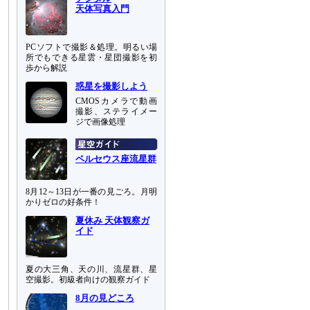
天体写真入門
PCソフトで撮影＆処理。明るい場
所でもできる星雲・星団撮影を初
歩から解説
惑星を撮影しよう
CMOSカメラで動画
撮影、ステライメー
ジで画像処理
ペルセウス座流星群
8月12～13日が一番の見ごろ。月明
かりゼロの好条件！
夏休み 天体観察ガ
イド
夏の大三角、天の川、流星群、星
空撮影。初級者向けの観察ガイド
8月の見どころ