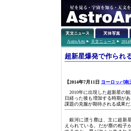
AstroArts
天文ニュース
201
超新星爆発で作られ
【2014年7月11日
ヨーロッパ南
2010年に出現した超新星
日経った後も増加する時期があ
課題の克服が期待される成果だ
銀河に漂う塵は、主に超新
えられている。だが塵の粒子