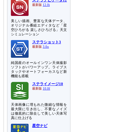
ステラナビゲータ12
最新版
12.0i
美しい描画、豊富な天体データ、
オリジナル番組エディタなど「星
空ひろがる 楽しさひろげる」天文
シミュレーション
ステラショット3
最新版
3.0o
純国産のオールインワン天体撮影
ソフトがパワーアップ。ライブス
タックやオートフォーカスなど新
機能も搭載
ステライメージ10
最新版
10.0f
天体画像に埋もれた微細な情報を
最大限に引き出し、不要なノイズ
は徹底的に除去して美しい天体写
真に仕上げる
星空ナビ