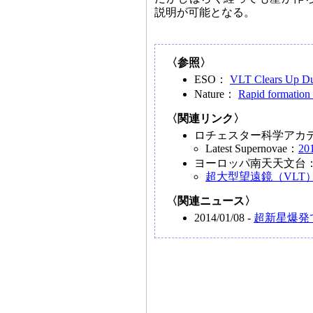
説明が可能となる。
〈参照〉
ESO：
VLT Clears Up Du
Nature：
Rapid formation 
〈関連リンク〉
ロチェスター科学アカ
Latest Supernovae：
201
ヨーロッパ南天天文台
超大型望遠鏡（VLT
〈関連ニュース〉
2014/01/08 -
超新星爆発