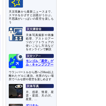
天文現象から最新ニュースまで、
スマホをかざすと話題がうかぶ。
不思議がいっぱいの星空を楽しも
う
天体写真撮影や画像
処理、アストロアー
ツのソフトウェアの
使いこなし方法など
をオンラインで解説
モンゴル「星空」ゲ
ル・キャンプツアー
ウランバートルから西へ250km以上
離れたゲルに連泊。光害のない場
所でペルセ群や星空を楽しめます
月、惑星、彗星、星
雲・星団、天の川、
星景、…
デジタル