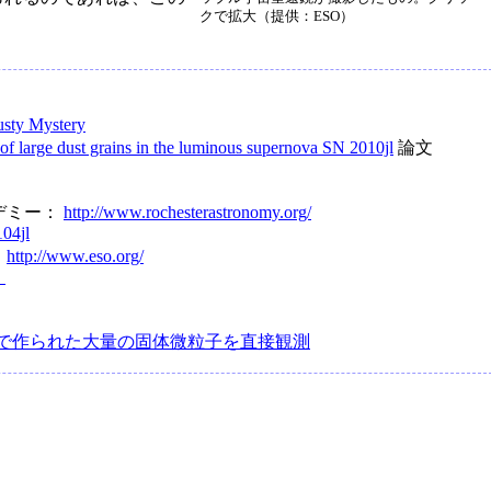
クで拡大（提供：ESO）
sty Mystery
of large dust grains in the luminous supernova SN 2010jl
論文
デミー：
http://www.rochesterastronomy.org/
04jl
：
http://www.eso.org/
）
で作られた大量の固体微粒子を直接観測