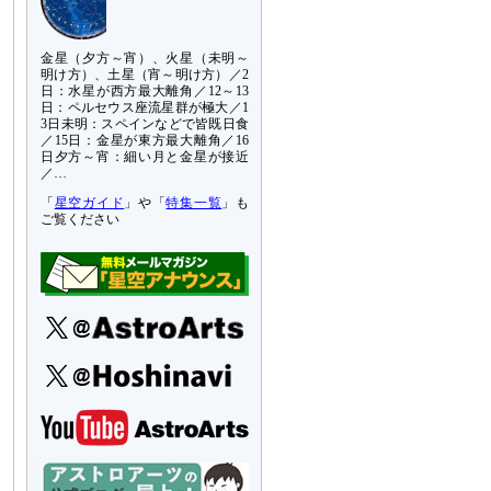
金星（夕方～宵）、火星（未明～
明け方）、土星（宵～明け方）／2
日：水星が西方最大離角／12～13
日：ペルセウス座流星群が極大／1
3日未明：スペインなどで皆既日食
／15日：金星が東方最大離角／16
日夕方～宵：細い月と金星が接近
／…
「
星空ガイド
」や「
特集一覧
」も
ご覧ください