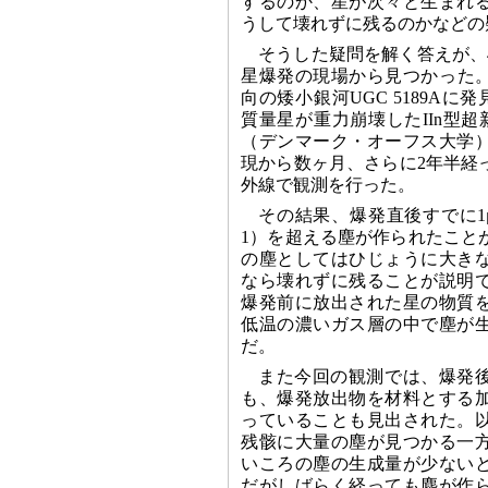
するのか、星が次々と生まれ
うして壊れずに残るのかなどの
そうした疑問を解く答えが、
星爆発の現場から見つかった。2
向の矮小銀河UGC 5189Aに発見
質量星が重力崩壊したIIn型超新星だ
（デンマーク・オーフス大学
現から数ヶ月、さらに2年半経
外線で観測を行った。
その結果、爆発直後すでに1μ
1）を超える塵が作られたこと
の塵としてはひじょうに大き
なら壊れずに残ることが説明
爆発前に放出された星の物質
低温の濃いガス層の中で塵が
だ。
また今回の観測では、爆発後5
も、爆発放出物を材料とする
っていることも見出された。
残骸に大量の塵が見つかる一
いころの塵の生成量が少ない
だがしばらく経っても塵が作