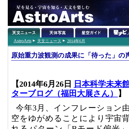
AstroArts
天文ニュース
2014年6月
原始重力波観測の成果に「待った」の
【2014年6月26日
日本科学未来館
ターブログ（福田大展さん）
】
今年3月、インフレーション
空をゆがめることにより宇宙
れるパターン「Bモード偏光