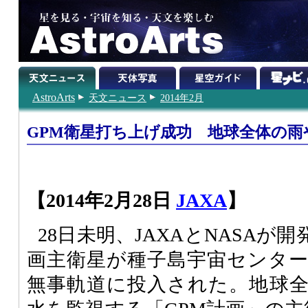
AstroArts
天文ニュース
2014年2月
GPM衛星打ち上げ成功 地球全体の雨
【2014年2月28日
JAXA
】
28日未明、JAXAとNASAが
画主衛星が種子島宇宙センタ
無事軌道に投入された。地球