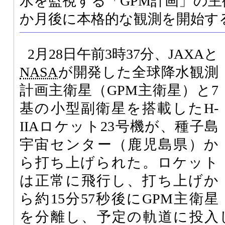
水を監視する「GPM計画」の主
か月後に本格的な観測を開始す
2月28日午前3時37分、JAXAと
NASA
が開発した全球降水観測
計画主衛星（GPM主衛星）と7
基の小型副衛星を搭載したH-
IIAロケット23号機が、種子島
宇宙センター（鹿児島県）か
ら打ち上げられた。ロケット
は正常に飛行し、打ち上げか
ら約15分57秒後にGPM主衛星
を分離し、予定の軌道に投入