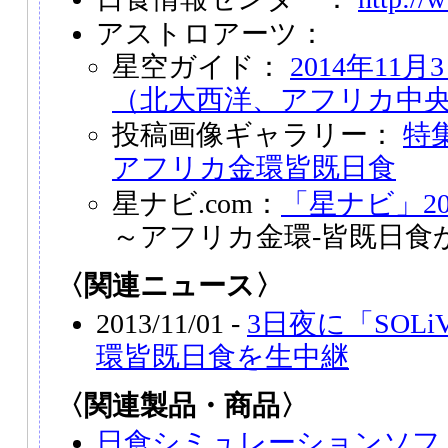
アストロアーツ：
星空ガイド：
2014年11
（北大西洋、アフリカ中
投稿画像ギャラリー：
特集
アフリカ金環皆既日食
星ナビ.com：
「星ナビ」20
～アフリカ金環‐皆既日食
〈関連ニュース〉
2013/11/01 -
3日夜に「SOL
環皆既日食を生中継
〈関連製品・商品〉
日食シミュレーションソフ