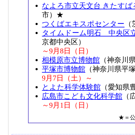
なよろ市立天文台 きたすば
市）★
つくばエキスポセンター
（
タイムドーム明石 中央区
京都中央区）
～9月8日（日）
相模原市立博物館
（神奈川
平塚市博物館
（神奈川県平
9月7日（土）～
とよた科学体験館
（愛知県
広島市こども文化科学館
（
～9月1日（日）
★＝