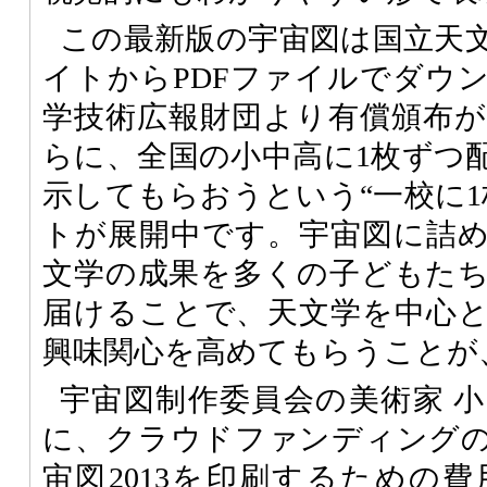
この最新版の宇宙図は国立天
イトからPDFファイルでダウ
学技術広報財団より有償頒布
らに、全国の小中高に1枚ずつ
示してもらおうという“一校に1
トが展開中です。宇宙図に詰
文学の成果を多くの子どもた
届けることで、天文学を中心
興味関心を高めてもらうことが
宇宙図制作委員会の美術家 
に、クラウドファンディング
宙図2013を印刷するための