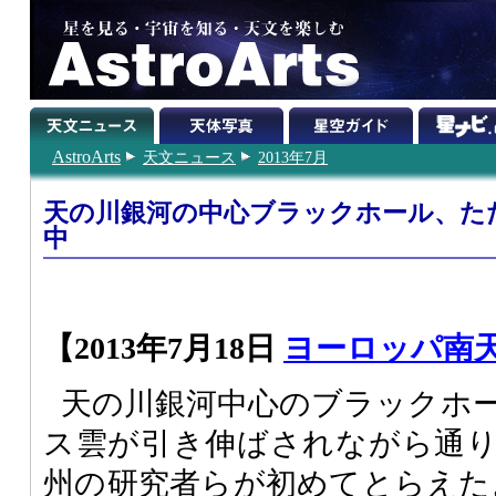
AstroArts
天文ニュース
2013年7月
天の川銀河の中心ブラックホール、た
中
【2013年7月18日
ヨーロッパ南
天の川銀河中心のブラックホ
ス雲が引き伸ばされながら通
州の研究者らが初めてとらえた