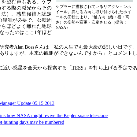
りを望む声もある。ケプ
ケプラーに搭載されているリアクションホ
過する際の減光からその
イール。異なる方向に取り付けられたホイ
ト法）。惑星候補と認定
ールの回転により、3軸方向（縦・横・高
の観測が必要で、公転周
さ）の姿勢を変更・安定させる（提供：
からほどよく離れた地球
NASA）
なったのはここ1年ほど
究者Alan Bossさんは「私の人生でも最大級の悲しい日です
ありますが、本来の観測ができないんですから」とコメント
地球に近い惑星を全天から探索する「
TESS
」を打ち上げる予定で
 Manager Update 05.15.2013
ains how NASA might revive the Kepler space telescope
net-hunting days may be numbered