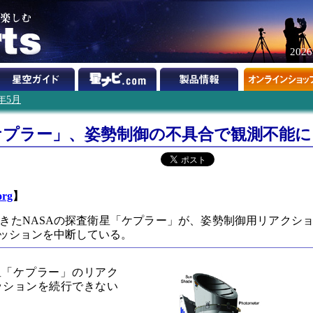
202
3年5月
ケプラー」、姿勢制御の不具合で観測不能に
org
】
きたNASAの探査衛星「ケプラー」が、姿勢制御用リアクシ
ッションを中断している。
星「ケプラー」のリアク
ッションを続行できない