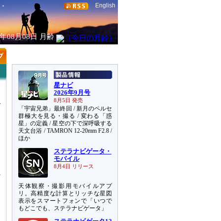
English
6年08月08日
月齢
星ナビ
2026年9月号
8月5日 発売
「宇宙兄弟」最終回 / 新月のペルセ
群極大を見る・撮る / 変わる「惑
星」の定義 / 星空の下で深呼吸する
天文台浴 / TAMRON 12-20mm F2.8 /
ほか
ステラナビゲータ・
ョ
モバイル
8月4日 リリース
天体観察・撮影用モバイルアプ
リ。高精度な計算とリッチな星図
表示をスマートフォンで「いつで
もどこでも、ステラナビゲータ」