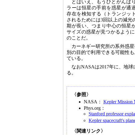
とはいえ、もうひとがんば
ラーは恒星の手前を惑星が通
存在を検知する（トランジッ
されるためには3回以上の減光
期が長い、つまり中心の恒星
サイズの惑星が見つかるように
のことだ。
カーネギー研究所の系外惑星研
別の目的で利用できる可能性も
ている。
なおNASAは2017年に、
る。
〈参照〉
NASA：
Kepler Mission
Phys.org：
Stanford professor expl
Kepler spacecraft's pla
〈関連リンク〉