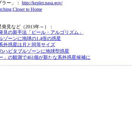
プラー」：
http://kepler.nasa.gov/
rching Closer to Home
発見など（2013年～）：
発見の新手法「ビール・アルゴリズム」
ルゾーンに地球の1.4倍の惑星
系外惑星は月と同等サイズ
のハビタブルゾーンに地球型惑星
ー」の観測で461個が新たな系外惑星候補に