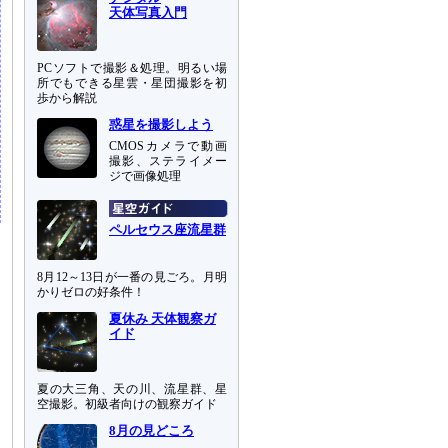
天体写真入門
PCソフトで撮影＆処理。明るい場
所でもできる星雲・星団撮影を初
歩から解説
惑星を撮影しよう
CMOSカメラで動画
撮影、ステライメー
ジで画像処理
ペルセウス座流星群
8月12～13日が一番の見ごろ。月明
かりゼロの好条件！
夏休み 天体観察ガ
イド
夏の大三角、天の川、流星群、星
空撮影。初級者向けの観察ガイド
8月の見どころ