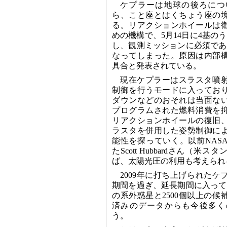
ケプラーは地球の後ろにつ
ら、こと座とはくちょう座の
る。リアクションホイールは
めの機構で、5月14日に4基の
し、観測ミッションに必須であ
なってしまった。原因は内部
具合と発表されている。
現在ケプラーはスラスタ噴
制御を行うモードに入ってお
ダウンなどのおそれは当面な
プログラムされた燃料消費を
リアクションホイールの復旧
ラスタを併用した姿勢制御に
能性を探っていく。以前NAS
たScott Hubbardさん（
ば、太陽光圧の利用も考えられ
2009年に打ち上げられた
期間を過ぎ、延長期間に入って
の系外惑星と2500個以上の
済みのデータからも今後多く
う。