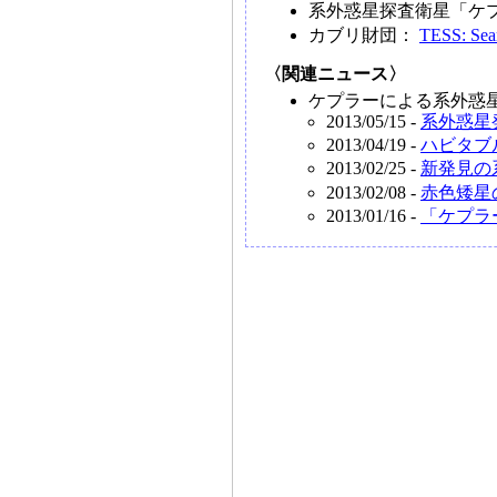
系外惑星探査衛星「ケ
カブリ財団：
TESS: Sea
〈関連ニュース〉
ケプラーによる系外惑星
2013/05/15 -
系外惑星
2013/04/19 -
ハビタブ
2013/02/25 -
新発見の
2013/02/08 -
赤色矮星
2013/01/16 -
「ケプラ