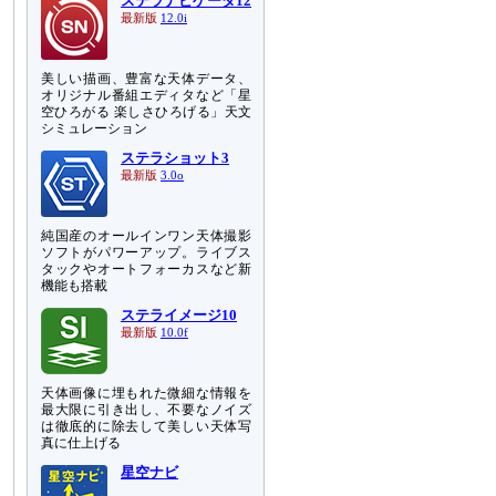
ステラナビゲータ12
最新版
12.0i
美しい描画、豊富な天体データ、
オリジナル番組エディタなど「星
空ひろがる 楽しさひろげる」天文
シミュレーション
ステラショット3
最新版
3.0o
純国産のオールインワン天体撮影
ソフトがパワーアップ。ライブス
タックやオートフォーカスなど新
機能も搭載
ステライメージ10
最新版
10.0f
天体画像に埋もれた微細な情報を
最大限に引き出し、不要なノイズ
は徹底的に除去して美しい天体写
真に仕上げる
星空ナビ