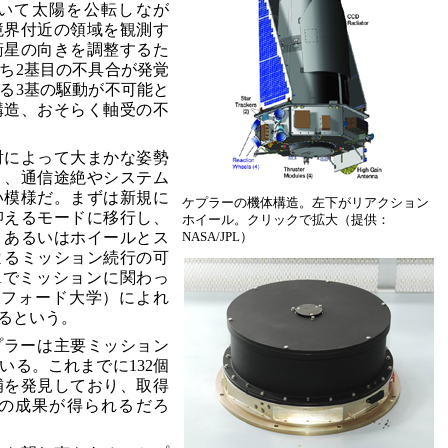
いて太陽を公転しなが
境界付近の領域を観測す
衛星の向きを調整するた
うち2基目の不具合が発覚
る3基の駆動が不可能と
構造、おそらく軸受の不
射によって大まかな姿勢
り、通信途絶やシステム
い模様だ。まずは新規に
ケプラーの機体構造。左下がリアクション
抑えるモードに移行し、
ホイール。クリックで拡大（提供：
、あるいはホイールとス
NASA/JPL）
よるミッション続行の可
Aでミッションに関わっ
米スタンフォード大学）によれ
るという。
ケプラーは主要ミッション
いる。これまでに132個
候補を発見しており、取得
の成果が得られるだろ