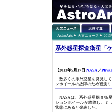
AstroArts
天文ニュース
201
系外惑星探査衛星「
【2013年5月17日
NASA
／
Phys.
数多くの系外惑星を発見して
ンホイールの故障のため観測ミ
NASA
は、系外惑星探査衛
ションホイールが故障し、ミ
状態にあると発表した。