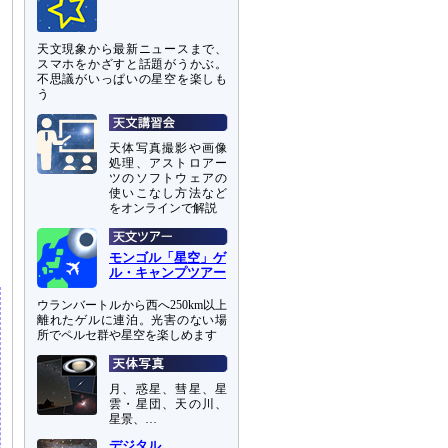
天文現象から最新ニュースまで、
スマホをかざすと話題がうかぶ。
不思議がいっぱいの星空を楽しも
う
天体写真撮影や画像
。
処理、アストロアー
し
ツのソフトウェアの
使いこなし方法など
をオンラインで解説
あ
モンゴル「星空」ゲ
ル・キャンプツアー
ウランバートルから西へ250km以上
離れたゲルに連泊。光害のない場
所でペルセ群や星空を楽しめます
月、惑星、彗星、星
雲・星団、天の川、
星景、…
デジタル