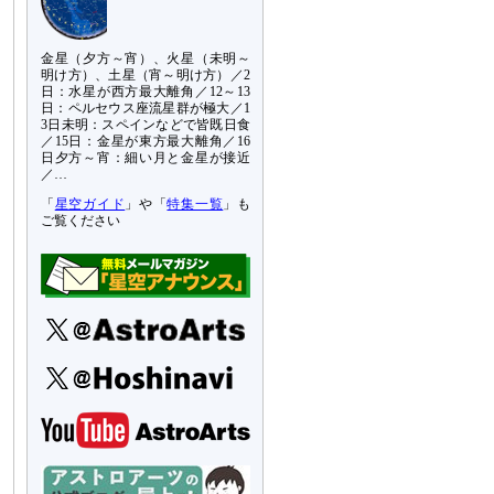
金星（夕方～宵）、火星（未明～
明け方）、土星（宵～明け方）／2
日：水星が西方最大離角／12～13
日：ペルセウス座流星群が極大／1
3日未明：スペインなどで皆既日食
／15日：金星が東方最大離角／16
日夕方～宵：細い月と金星が接近
／…
「
星空ガイド
」や「
特集一覧
」も
ご覧ください