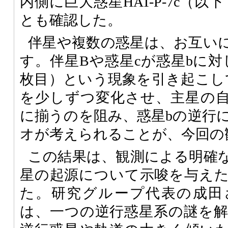
内側に巨大惑星HAT-P-7c（
とも確認した。
伴星や複数の惑星は、お互い
す。伴星Bや惑星cが惑星bに対
枚目）という現象を引き起こし
を少しずつ変化させ、主星の
に揃うのを阻み、惑星bの逆行
オが考えられることが、今回の
この結果は、観測による明確
星の起源について示唆を与え
た。研究グループ代表の成田
は、一つの逆行惑星系の謎を