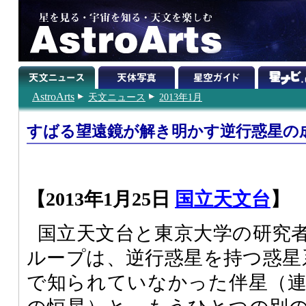
AstroArts
天文ニュース
2013年1月
すばる望遠鏡が解き明かす逆行惑星の
【2013年1月25日
国立天文台
】
国立天文台と東京大学の研究
ループは、逆行惑星を持つ惑星系H
で知られていなかった伴星（