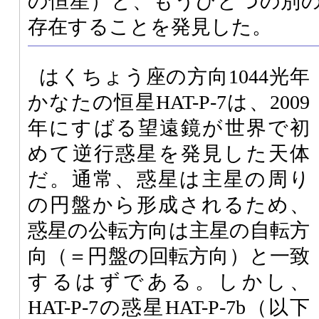
の恒星）と、もうひとつの別
存在することを発見した。
はくちょう座の方向1044光年
かなたの恒星HAT-P-7は、2009
年にすばる望遠鏡が世界で初
めて逆行惑星を発見した天体
だ。通常、惑星は主星の周り
の円盤から形成されるため、
惑星の公転方向は主星の自転方
向（＝円盤の回転方向）と一致
するはずである。しかし、
HAT-P-7の惑星HAT-P-7b（以下