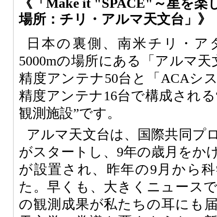
《「Make it "SPACE"～
場所：チリ・アルマ天文台」》
日本の裏側、南米チリ・ア
5000mの場所にある「アルマ天
精度アンテナ50台と「ACAシ
精度アンテナ16台で構成される
観測施設”です。
アルマ天文台は、国際共同プ
がスタートし、9年の歳月をかけ
が設置され、昨年の9月から
た。早くも、大きくニュース
の観測成果が私たちの耳にも