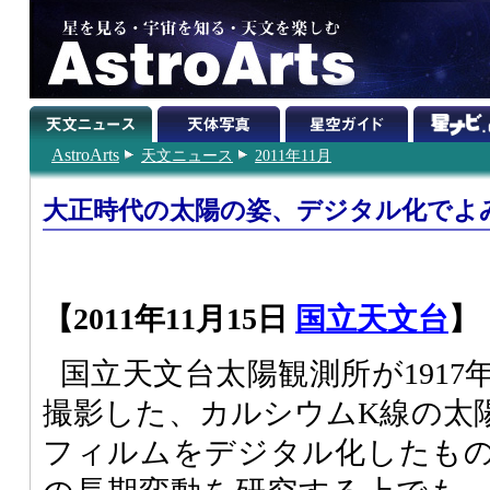
AstroArts
天文ニュース
2011年11月
大正時代の太陽の姿、デジタル化でよ
【2011年11月15日
国立天文台
】
国立天文台太陽観測所が1917年
撮影した、カルシウムK線の太
フィルムをデジタル化したも