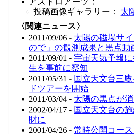
アストロアーツ：
投稿画像ギャラリー：
太
〈関連ニュース〉
2011/09/06 -
太陽の磁場サイ
ので」の観測成果と黒点動
2011/09/01 -
宇宙天気予報に
生を事前に察知
2011/05/31 -
国立天文台三鷹
ドツアーを開始
2011/03/04 -
太陽の黒点が消
2002/04/17 -
国立天文台の施
財に
2001/04/26 -
常時公開コース