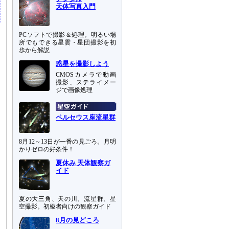
天体写真入門
PCソフトで撮影＆処理。明るい場
所でもできる星雲・星団撮影を初
歩から解説
惑星を撮影しよう
CMOSカメラで動画
撮影、ステライメー
ジで画像処理
ペルセウス座流星群
8月12～13日が一番の見ごろ。月明
かりゼロの好条件！
夏休み 天体観察ガ
イド
夏の大三角、天の川、流星群、星
空撮影。初級者向けの観察ガイド
8月の見どころ