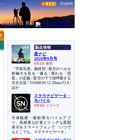
English
6年08月07日
月齢
星ナビ
2026年9月号
8月5日 発売
「宇宙兄弟」最終回 / 新月のペルセ
群極大を見る・撮る / 変わる「惑
星」の定義 / 星空の下で深呼吸する
天文台浴 / TAMRON 12-20mm F2.8 /
ほか
ステラナビゲータ・
川
モバイル
ス
8月4日 リリース
天体観察・撮影用モバイルアプ
リ。高精度な計算とリッチな星図
表示をスマートフォンで「いつで
もどこでも、ステラナビゲータ」