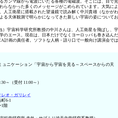
るガンマ線から電波にいたる各種の電磁波。そこには、目で
わらなかった多くのメッセージがこめられています。大気に
、人工衛星に搭載された望遠鏡で読み解く中川貴雄（なかが
よる天体観測で明らかになってきた新しい宇宙の姿について
A
）宇宙科学研究所教授の中川さんは、人工衛星を飛ばし、
学のエース。現在は、日本だけでなくヨーロッパも巻き込ん
ICA計画の責任者。ソフトな人柄・語り口で一般向け講演会で
ミュニケーション「宇宙から宇宙を見る～スペースからの天
:30～（受付 11:00～）
リレオ・ガリレイ
6-1
1階