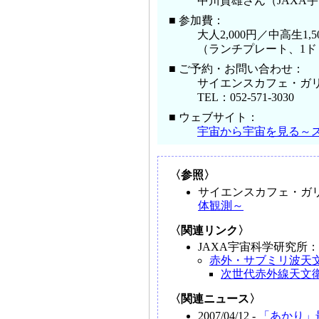
中川貴雄さん（JAXA
■ 参加費：
大人2,000円／中高生1,5
（ランチプレート、1ド
■ ご予約・お問い合わせ：
サイエンスカフェ・ガ
TEL：052-571-3030
■ ウェブサイト：
宇宙から宇宙を見る～
〈参照〉
サイエンスカフェ・ガ
体観測～
〈関連リンク〉
JAXA宇宙科学研究所
赤外・サブミリ波天
次世代赤外線天文衛星
〈関連ニュース〉
2007/04/12 -
「あかり」