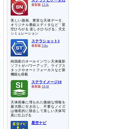
ステラナビゲータ12
見
最新版
12.0i
よ
わ
お
美しい描画、豊富な天体データ、
オリジナル番組エディタなど「星
空ひろがる 楽しさひろげる」天文
宇
シミュレーション
だ
ステラショット3
は
最新版
3.0o
純国産のオールインワン天体撮影
ソフトがパワーアップ。ライブス
タックやオートフォーカスなど新
機能も搭載
ステライメージ10
最新版
10.0f
天体画像に埋もれた微細な情報を
最大限に引き出し、不要なノイズ
は徹底的に除去して美しい天体写
真に仕上げる
星空ナビ