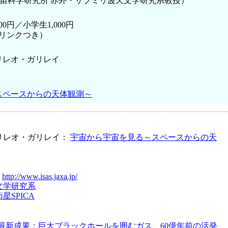
宇宙科学研究所 赤外・サブミリ波天文学研究系教授）
00円／小学生1,000円
リンクつき）
リレオ・ガリレイ
スペースからの天体観測～
リレオ・ガリレイ：
宇宙から宇宙を見る～スペースからの天
：
http://www.isas.jaxa.jp/
文学研究系
SPICA
最新成果：巨大ブラックホールを囲むガス、60億年前の活発