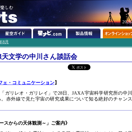
202
1年8月
線天文学の中川さん談話会
フェ・コミュニケーション
】
「ガリレオ・ガリレイ」で28日、JAXA宇宙科学研究所の中
る。赤外線で見た宇宙の研究成果について知る絶好のチャン
ースからの天体観測～」ご案内》