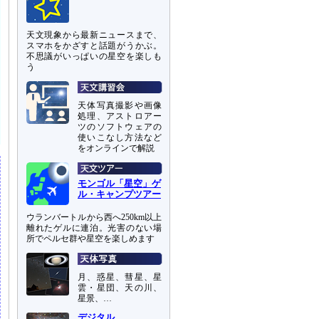
天文現象から最新ニュースまで、
スマホをかざすと話題がうかぶ。
不思議がいっぱいの星空を楽しも
う
天体写真撮影や画像
処理、アストロアー
ツのソフトウェアの
使いこなし方法など
をオンラインで解説
モンゴル「星空」ゲ
ル・キャンプツアー
ウランバートルから西へ250km以上
離れたゲルに連泊。光害のない場
所でペルセ群や星空を楽しめます
月、惑星、彗星、星
雲・星団、天の川、
星景、…
デジタル