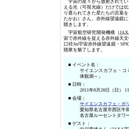
宇宙の星々から放射されてい
える光（可視光線）だけでは伝
り遮られてきた星たちの言葉を
たかお）さん。赤外線望遠鏡に
聴きします。
宇宙航空研究開発機構（
JAX
宙で赤外線を捉える赤外線天文
口径3m宇宙赤外線望遠鏡・SP
聴衆を魅了します。
■ イベント名：
サイエンスカフェ・コ
体観測～」
■ 日時：
2011年8月28日（日） 11
■ 会場：
サイエンスカフェ・ガ
愛知県名古屋市西区牛島町
名古屋ルーセントタワー
■ ゲスト：