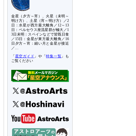
金星（夕方～宵）、火星（未明～
明け方）、土星（宵～明け方）／2
日：水星が西方最大離角／12～13
日：ペルセウス座流星群が極大／1
3日未明：スペインなどで皆既日食
／15日：金星が東方最大離角／16
日夕方～宵：細い月と金星が接近
／…
「
星空ガイド
」や「
特集一覧
」も
ご覧ください