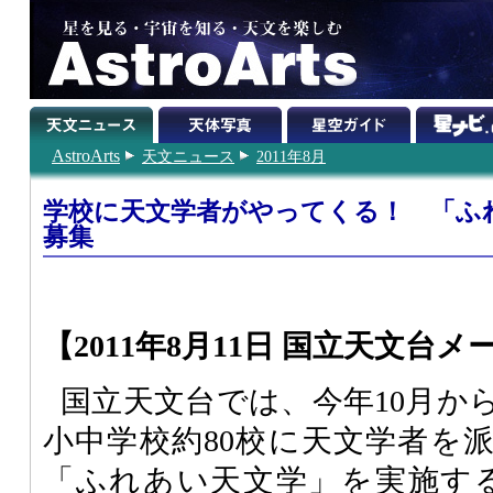
AstroArts
天文ニュース
2011年8月
学校に天文学者がやってくる！ 「ふ
募集
【2011年8月11日 国立天文台メー
国立天文台では、今年10月か
小中学校約80校に天文学者を
「ふれあい天文学」を実施する