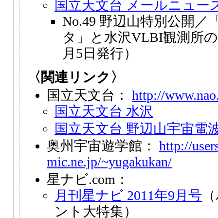
国立天文台 メールニュー
No.49 野辺山特別公開
タ」と水沢VLBI観測所の
月5日発行）
〈関連リンク〉
国立天文台：
http://www.nao.
国立天文台 水沢
国立天文台 野辺山宇宙電
奥州宇宙遊学館：
http://user
mic.ne.jp/~yugakukan/
星ナビ.com：
月刊星ナビ 2011年9月号
（
ント大特集）