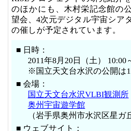
のほかにも、木村栄記念館の
望会、4次元デジタル宇宙シア
の催しが予定されています。
■ 日時：
2011年8月20日（土） 10:00～
※国立天文台水沢の公開は16
■ 会場：
国立天文台水沢VLBI観測所
奥州宇宙遊学館
（岩手県奥州市水沢区星ガ丘町
■ ウェブサイト：