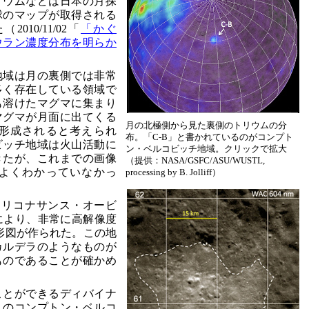
リウムなどは日本の月探
球のマップが取得される
10/11/02「
「かぐ
ウラン濃度分布を明らか
地域は月の裏側では非常
多く存在している領域で
も溶けたマグマに集まり
マグマが月面に出てくる
月の北極側から見た裏側のトリウムの分
形成されると考えられ
布。「C-B」と書かれているのがコンプト
ビッチ地域は火山活動に
ン・ベルコビッチ地域。クリックで拡大
きたが、これまでの画像
（提供：NASA/GSFC/ASU/WUSTL,
よくわかっていなかっ
processing by B. Jolliff）
・リコナサンス・オービ
により、非常に高解像度
形図が作られた。この地
カルデラのようなものが
ものであることが確かめ
ことができるディバイナ
このコンプトン・ベルコ