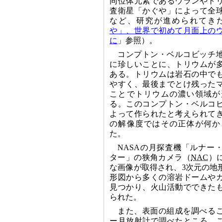
同位体元素であるウランやト
査衛星「かぐや」によって全
など、研究が進められてきた（20
や」、世界で初めて月面上の
に
」参照）。
コンプトン・ベルコビッチ
に珍しいことに、トリウムが
ある。トリウムは岩石の中で
やすく、最後までとけ残った
ことでトリウムの濃い領域が
る。このコンプトン・ベルコ
よって作られたと考えられて
の解像度ではその正体が何か
た。
NASAの月探査機「ルナー
ター」の狭角カメラ（
NAC
）
な画像が取得され、3次元の地
形図から多くの溶岩ドームや
見つかり、火山活動でできた
られた。
また、表面の組成を調べる
ー月放射計で調べたところ、