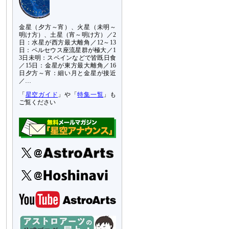
金星（夕方～宵）、火星（未明～
明け方）、土星（宵～明け方）／2
日：水星が西方最大離角／12～13
日：ペルセウス座流星群が極大／1
3日未明：スペインなどで皆既日食
／15日：金星が東方最大離角／16
日夕方～宵：細い月と金星が接近
／…
「
星空ガイド
」や「
特集一覧
」も
ご覧ください