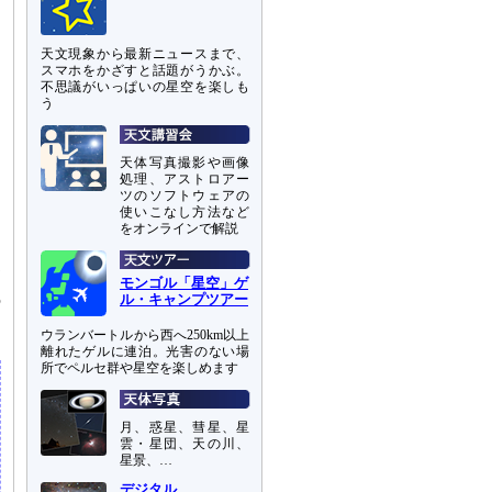
天文現象から最新ニュースまで、
スマホをかざすと話題がうかぶ。
不思議がいっぱいの星空を楽しも
う
天体写真撮影や画像
処理、アストロアー
ツのソフトウェアの
使いこなし方法など
をオンラインで解説
測
モンゴル「星空」ゲ
の
ル・キャンプツアー
ウランバートルから西へ250km以上
離れたゲルに連泊。光害のない場
所でペルセ群や星空を楽しめます
月、惑星、彗星、星
雲・星団、天の川、
星景、…
デジタル