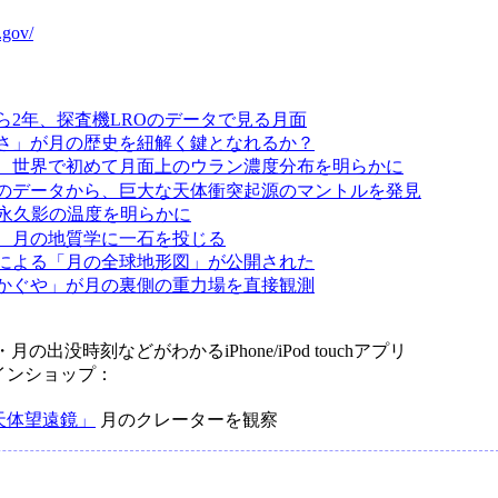
.gov/
ら2年、探査機LROのデータで見る月面
さ」が月の歴史を紐解く鍵となれるか？
、世界で初めて月面上のウラン濃度分布を明らかに
のデータから、巨大な天体衝突起源のマントルを発見
の永久影の温度を明らかに
、月の地質学に一石を投じる
による「月の全球地形図」が公開された
かぐや」が月の裏側の重力場を直接観測
の出没時刻などがわかるiPhone/iPod touchアプリ
インショップ：
天体望遠鏡」
月のクレーターを観察