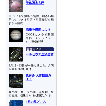
天体写真入門
PCソフトで撮影＆処理。明るい場
所でもできる星雲・星団撮影を初
歩から解説
惑星を撮影しよう
CMOSカメラで動画
撮影、ステライメー
ジで画像処理
ペルセウス座流星群
8月12～13日が一番の見ごろ。月明
かりゼロの好条件！
夏休み 天体観察ガ
イド
夏の大三角、天の川、流星群、星
空撮影。初級者向けの観察ガイド
8月の見どころ