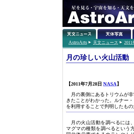
AstroArts
天文ニュース
201
月の珍しい火山活動
【2011年7月28日
NASA
】
月の裏側にあるトリウムが非
きたことがわかった。ルナー・
を利用することで判明したもの
月の火山活動を調べるには
マグマの種類を調べるという