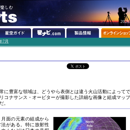
202
1年7月
常に豊富な領域は、どうやら表側とは違う火山活動によって
リコナサンス・オービターが撮影した詳細な画像と組成マッ
だ。
、月面の元素の組成から
方法がある。特に放射性