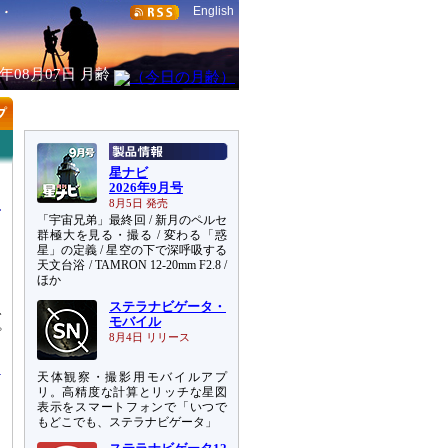
English
6年08月07日
月齢
星ナビ
2026年9月号
8月5日 発売
「宇宙兄弟」最終回 / 新月のペルセ
群極大を見る・撮る / 変わる「惑
星」の定義 / 星空の下で深呼吸する
天文台浴 / TAMRON 12-20mm F2.8 /
ほか
ステラナビゲータ・
で
モバイル
プ
8月4日 リリース
天体観察・撮影用モバイルアプ
リ。高精度な計算とリッチな星図
表示をスマートフォンで「いつで
もどこでも、ステラナビゲータ」