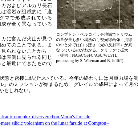
リカおよびアルカリ長石
れは溶岩が組成的に「進
グマで形成されている
組成が全く異なっている
コンプトン・ベルコビッチ地域でトリウム
リカに富んだ火山が見つ
の量が最も多い場所の可視光線画像。点線
初めてのことである。ま
の中と外では白っぽさ（光の反射率）が異
なっているのがわかる。クリックで拡大
り見られないことから、
（提供：NASA/GSFC/ASU/WUSTL,
域は表側に見られる同じ
processing by S. Wiseman and B. Jolliff）
っと最近にできたもので
状態と密接に結びついている。今年の終わりには月重力場を
イル」のミッションが始まるため、グレイルの成果によって月
かもしれない。
lcanic complex discovered on Moon's far side
mare silicic volcanism on the lunar farside at Compton--