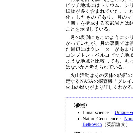
ビッチ地域にはトリウム、シ
鉱物が多く含まれていた。こ
化」したものであり、月のマ
「海」を構成する玄武岩とは
ことを示唆している。
月の表側にもこのようにシ
かっていたが、月の裏側では
た周辺にはクレーターがあま
コンプトン・ベルコビッチ地
ような地域と比較しても、も
はないかと考えられている。
火山活動はその天体の内部の
定するNASAの探査機「グレ
火山の歴史がより詳しくわかる
〈参照〉
Lunar science：
Unique vo
Nature Geoscience：
Non-
Belkovich
（英語論文）