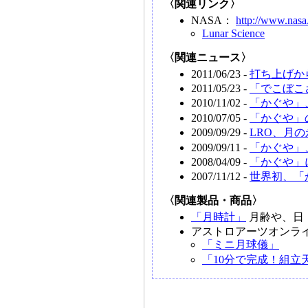
〈関連リンク〉
NASA：
http://www.nasa
Lunar Science
〈関連ニュース〉
2011/06/23 -
打ち上げか
2011/05/23 -
「でこぼこ
2010/11/02 -
「かぐや」
2010/07/05 -
「かぐや」
2009/09/29 -
LRO、月
2009/09/11 -
「かぐや」
2008/04/09 -
「かぐや」
2007/11/12 -
世界初、「
〈関連製品・商品〉
「月時計」
月齢や、日・月
アストロアーツオンラ
「ミニ月球儀」
「10分で完成！組立