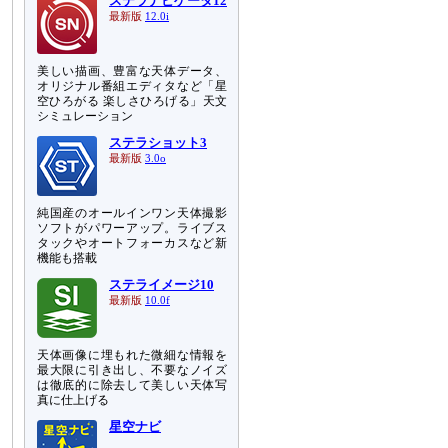
ステラナビゲータ12
最新版
12.0i
美しい描画、豊富な天体データ、
オリジナル番組エディタなど「星
空ひろがる 楽しさひろげる」天文
シミュレーション
ステラショット3
最新版
3.0o
純国産のオールインワン天体撮影
ソフトがパワーアップ。ライブス
タックやオートフォーカスなど新
機能も搭載
ステライメージ10
最新版
10.0f
天体画像に埋もれた微細な情報を
最大限に引き出し、不要なノイズ
は徹底的に除去して美しい天体写
真に仕上げる
星空ナビ