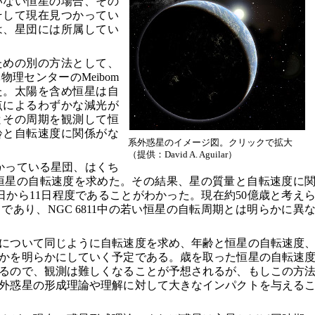
いない恒星の場合、その
そして現在見つかってい
は、星団には所属してい
ための別の方法として、
理センターのMeibom
た。太陽を含め恒星は自
点によるわずかな減光が
とその周期を観測して恒
齢と自転速度に関係がな
系外惑星のイメージ図。クリックで拡大
（提供：David A. Aguilar）
かっている星団、はくち
れる恒星の自転速度を求めた。その結果、星の質量と自転速度に
日から11日程度であることがわかった。現在約50億歳と考え
であり、NGC 6811中の若い恒星の自転周期とは明らかに異
について同じように自転速度を求め、年齢と恒星の自転速度
かを明らかにしていく予定である。歳を取った恒星の自転速
るので、観測は難しくなることが予想されるが、もしこの方
外惑星の形成理論や理解に対して大きなインパクトを与える