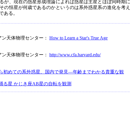
るが、現在の惑星形成理論によれば惑星は主星とほぼ同時期
その恒星が何歳であるのかというのは系外惑星系の進化を考
である。
アン天体物理センター：
How to Learn a Star's True Age
アン天体物理センター：
http://www.cfa.harvard.edu/
ら初めての系外惑星、国内で発見―年齢までわかる貴重な観
踊る星 かじき座AB星の自転を観測