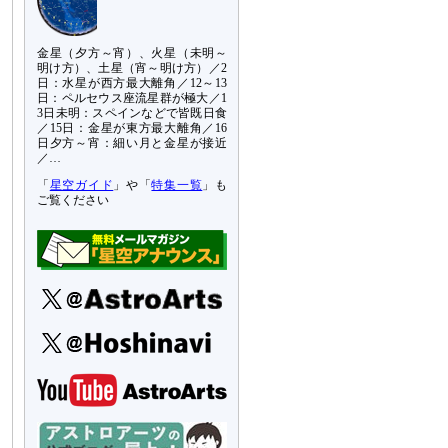
金星（夕方～宵）、火星（未明～
明け方）、土星（宵～明け方）／2
日：水星が西方最大離角／12～13
日：ペルセウス座流星群が極大／1
3日未明：スペインなどで皆既日食
／15日：金星が東方最大離角／16
日夕方～宵：細い月と金星が接近
／…
「
星空ガイド
」や「
特集一覧
」も
ご覧ください