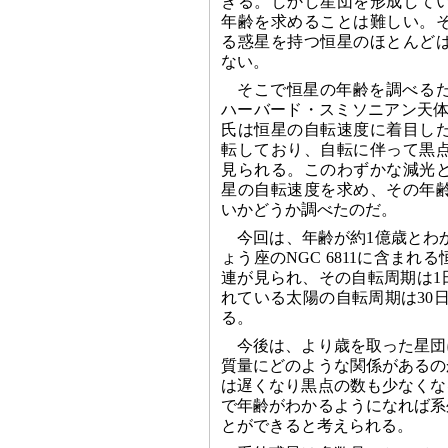
きる。しかし星団を形成して
年齢を求めることは難しい。
る惑星を持つ恒星のほとんど
ない。
そこで恒星の年齢を調べる
ハーバード・スミソニアン天体物
氏は恒星の自転速度に着目し
転しており、自転に伴って黒
見られる。このわずかな減光
星の自転速度を求め、その年
いかどうか調べたのだ。
今回は、年齢が約1億歳とわ
ょう座のNGC 6811に含ま
連が見られ、その自転周期は1
れている太陽の自転周期は30日
る。
今後は、より歳を取った星団
質量にどのような関係があるの
は遅くなり黒点の数も少なくな
で年齢がわかるようになれば系
とができると考えられる。