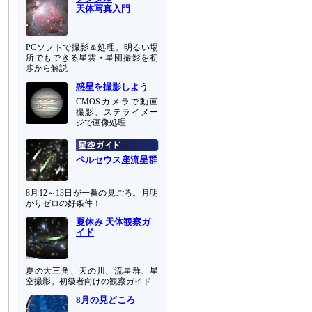
天体写真入門
PCソフトで撮影＆処理。明るい場
所でもできる星雲・星団撮影を初
歩から解説
惑星を撮影しよう
CMOSカメラで動画
撮影、ステライメー
ジで画像処理
ペルセウス座流星群
8月12～13日が一番の見ごろ。月明
かりゼロの好条件！
夏休み 天体観察ガ
イド
夏の大三角、天の川、流星群、星
空撮影。初級者向けの観察ガイド
8月の見どころ