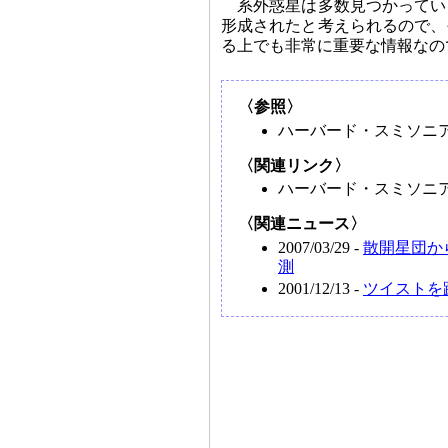
系外惑星は多数見つかってい
形成されたと考えられるので、
る上でも非常に重要な情報なの
〈参照〉
ハーバード・スミソニ
〈関連リンク〉
ハーバード・スミソニ
〈関連ニュース〉
2007/03/29 -
散開星団か
測
2001/12/13 -
ツイストを