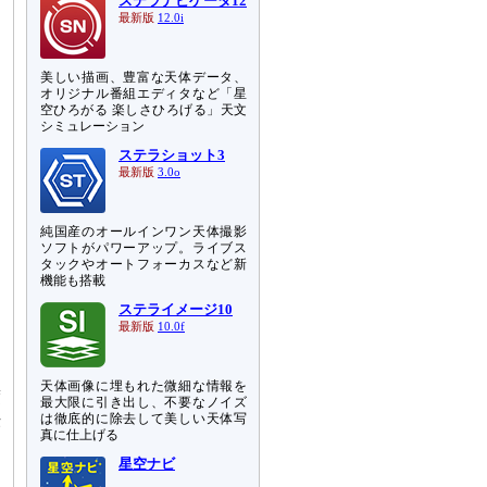
ステラナビゲータ12
最新版
12.0i
美しい描画、豊富な天体データ、
オリジナル番組エディタなど「星
空ひろがる 楽しさひろげる」天文
シミュレーション
ステラショット3
最新版
3.0o
純国産のオールインワン天体撮影
ソフトがパワーアップ。ライブス
タックやオートフォーカスなど新
関
機能も搭載
ら
ステライメージ10
な
最新版
10.0f
、
天体画像に埋もれた微細な情報を
度
最大限に引き出し、不要なノイズ
法
は徹底的に除去して美しい天体写
真に仕上げる
こ
星空ナビ