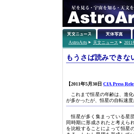
AstroArts
天文ニュース
201
もうさば読みできな
【2011年5月30日
CfA Press Rele
これまで恒星の年齢は、進化
が多かったが、恒星の自転速度
恒星が多く集まっている星
同時期に形成されたと考えら
を比較することによって恒星