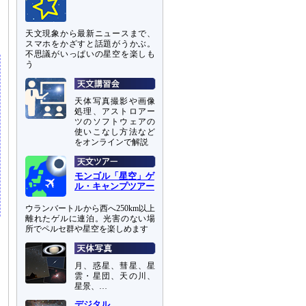
に
え
天文現象から最新ニュースまで、
スマホをかざすと話題がうかぶ。
不思議がいっぱいの星空を楽しも
う
天体写真撮影や画像
処理、アストロアー
ツのソフトウェアの
使いこなし方法など
をオンラインで解説
モンゴル「星空」ゲ
ル・キャンプツアー
ウランバートルから西へ250km以上
離れたゲルに連泊。光害のない場
所でペルセ群や星空を楽しめます
月、惑星、彗星、星
雲・星団、天の川、
星景、…
デジタル