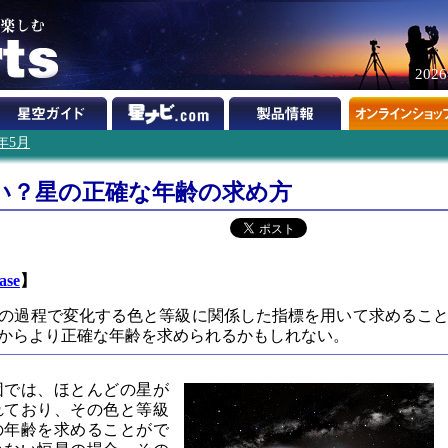
202
1年5月
い？星の正確な年齢の求め方
ase
】
の過程で変化する色と等級に関係した指標を用いて求めるこ
からより正確な年齢を求められるかもしれない。
団では、ほとんどの星が
れており、その色と等級
の年齢を求めることがで