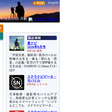
English
6年08月08日
月齢
星ナビ
2026年9月号
8月5日 発売
「宇宙兄弟」最終回 / 新月のペルセ
群極大を見る・撮る / 変わる「惑
星」の定義 / 星空の下で深呼吸する
天文台浴 / TAMRON 12-20mm F2.8 /
ほか
ステラナビゲータ・
と
モバイル
8月4日 リリース
天体観察・撮影用モバイルアプ
リ。高精度な計算とリッチな星図
表示をスマートフォンで「いつで
もどこでも、ステラナビゲータ」