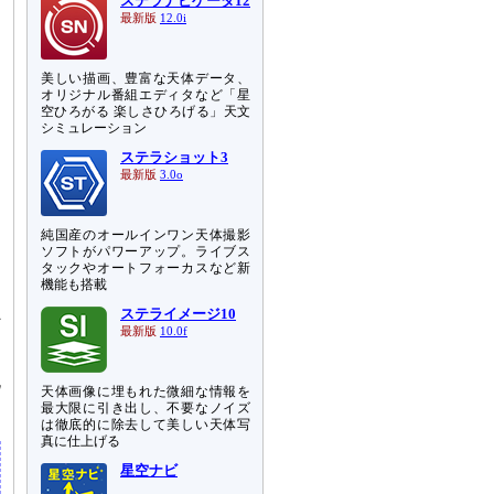
ステラナビゲータ12
最新版
12.0i
美しい描画、豊富な天体データ、
オリジナル番組エディタなど「星
空ひろがる 楽しさひろげる」天文
シミュレーション
ステラショット3
最新版
3.0o
純国産のオールインワン天体撮影
ソフトがパワーアップ。ライブス
タックやオートフォーカスなど新
機能も搭載
へ
ステライメージ10
最新版
10.0f
て
掲
挑
天体画像に埋もれた微細な情報を
最大限に引き出し、不要なノイズ
は徹底的に除去して美しい天体写
真に仕上げる
星空ナビ