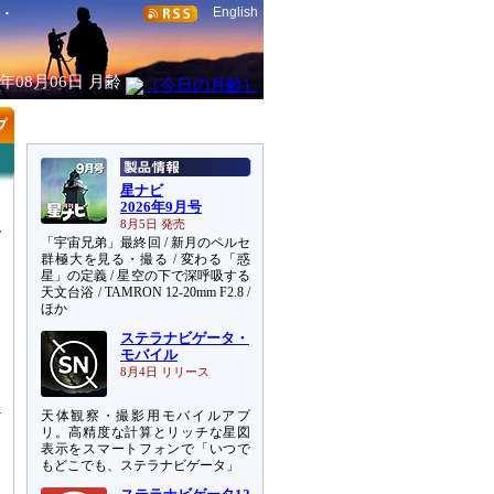
English
6年08月06日
月齢
星ナビ
2026年9月号
8月5日 発売
「宇宙兄弟」最終回 / 新月のペルセ
群極大を見る・撮る / 変わる「惑
星」の定義 / 星空の下で深呼吸する
天文台浴 / TAMRON 12-20mm F2.8 /
ほか
ステラナビゲータ・
ォ
モバイル
こ
8月4日 リリース
天体観察・撮影用モバイルアプ
リ。高精度な計算とリッチな星図
表示をスマートフォンで「いつで
もどこでも、ステラナビゲータ」