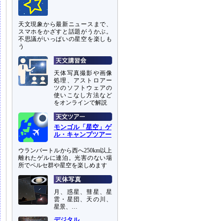
天文現象から最新ニュースまで、
スマホをかざすと話題がうかぶ。
不思議がいっぱいの星空を楽しも
う
天体写真撮影や画像
処理、アストロアー
ツのソフトウェアの
使いこなし方法など
をオンラインで解説
モンゴル「星空」ゲ
ル・キャンプツアー
ウランバートルから西へ250km以上
離れたゲルに連泊。光害のない場
所でペルセ群や星空を楽しめます
月、惑星、彗星、星
雲・星団、天の川、
星景、…
デジタル