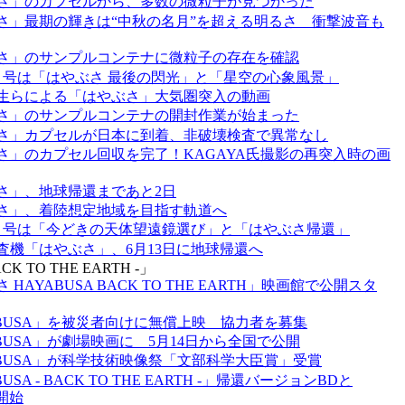
さ」のカプセルから、多数の微粒子が見つかった
さ」最期の輝きは“中秋の名月”を超える明るさ 衝撃波音も
さ」のサンプルコンテナに微粒子の存在を確認
月号は「はやぶさ 最後の閃光」と「星空の心象風景」
生らによる「はやぶさ」大気圏突入の動画
さ」のサンプルコンテナの開封作業が始まった
さ」カプセルが日本に到着、非破壊検査で異常なし
さ」のカプセル回収を完了！KAGAYA氏撮影の再突入時の画
さ」、地球帰還まであと2日
さ」、着陸想定地域を目指す軌道へ
月号は「今どきの天体望遠鏡選び」と「はやぶさ帰還」
査機「はやぶさ」、6月13日に地球帰還へ
K TO THE EARTH -」
 HAYABUSA BACK TO THE EARTH」映画館で公開スタ
ABUSA」を被災者向けに無償上映 協力者を募集
ABUSA」が劇場映画に 5月14日から全国で公開
ABUSA」が科学技術映像祭「文部科学大臣賞」受賞
USA - BACK TO THE EARTH -」帰還バージョンBDと
開始