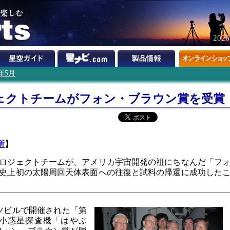
202
1年5月
ェクトチームがフォン・ブラウン賞を受賞
所
】
ロジェクトチームが、アメリカ宇宙開発の祖にちなんだ「フ
史上初の太陽周回天体表面への往復と試料の帰還に成功した
ンツビルで開催された「第
、小惑星探査機「はやぶ