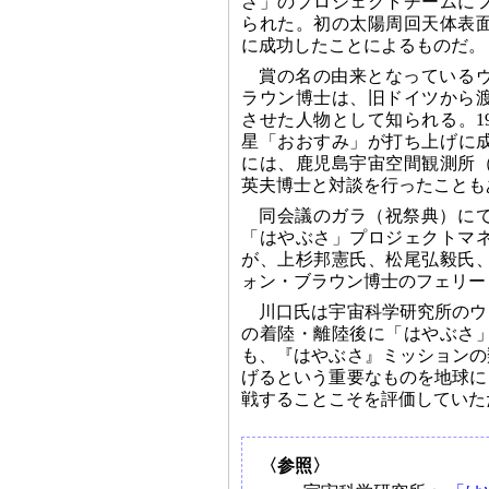
さ」のプロジェクトチームに
られた。初の太陽周回天体表
に成功したことによるものだ。
賞の名の由来となっている
ラウン博士は、旧ドイツから
させた人物として知られる。1
星「おおすみ」が打ち上げに成
には、鹿児島宇宙空間観測所
英夫博士と対談を行ったことも
同会議のガラ（祝祭典）に
「はやぶさ」プロジェクトマ
が、上杉邦憲氏、松尾弘毅氏
ォン・ブラウン博士のフェリー
川口氏は宇宙科学研究所のウ
の着陸・離陸後に「はやぶさ
も、『はやぶさ』ミッションの
げるという重要なものを地球に
戦することこそを評価していた
〈参照〉