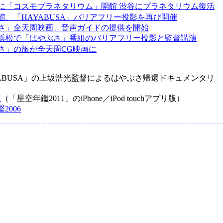
1日に「コスモプラネタリウム」開館 渋谷にプラネタリウム復活
館、「HAYABUSA」バリアフリー投影を再び開催
さ」全天周映画、音声ガイドの提供を開始
、浜松で「はやぶさ」番組のバリアフリー投影と監督講演
さ」の旅が全天周CG映画に
YABUSA」の上坂浩光監督によるはやぶさ帰還ドキュメンタリ
版
（「星空年鑑2011」のiPhone／iPod touchアプリ版）
2006