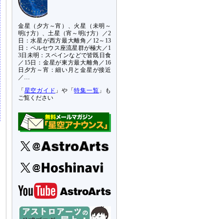
金星（夕方～宵）、火星（未明～
明け方）、土星（宵～明け方）／2
日：水星が西方最大離角／12～13
日：ペルセウス座流星群が極大／1
3日未明：スペインなどで皆既日食
／15日：金星が東方最大離角／16
日夕方～宵：細い月と金星が接近
／…
「
星空ガイド
」や「
特集一覧
」も
ご覧ください