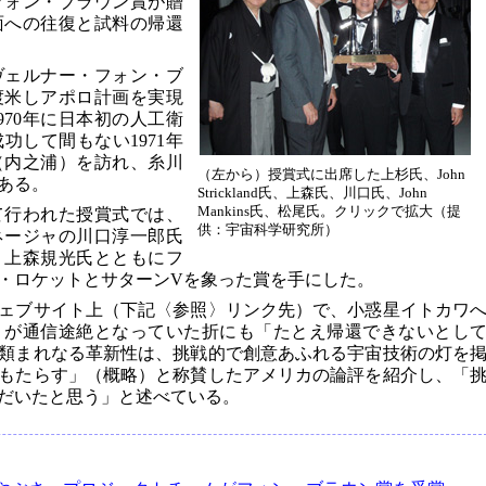
フォン・ブラウン賞が贈
面への往復と試料の帰還
ヴェルナー・フォン・ブ
渡米しアポロ計画を実現
970年に日本初の人工衛
功して間もない1971年
（内之浦）を訪れ、糸川
（左から）授賞式に出席した上杉氏、John
ある。
Strickland氏、上森氏、川口氏、John
Mankins氏、松尾氏。クリックで拡大（提
て行われた授賞式では、
供：宇宙科学研究所）
ネージャの川口淳一郎氏
、上森規光氏とともにフ
・ロケットとサターンVを象った賞を手にした。
ェブサイト上（下記〈参照〉リンク先）で、小惑星イトカワ
」が通信途絶となっていた折にも「たとえ帰還できないとし
類まれなる革新性は、挑戦的で創意あふれる宇宙技術の灯を
もたらす」（概略）と称賛したアメリカの論評を紹介し、「
だいたと思う」と述べている。