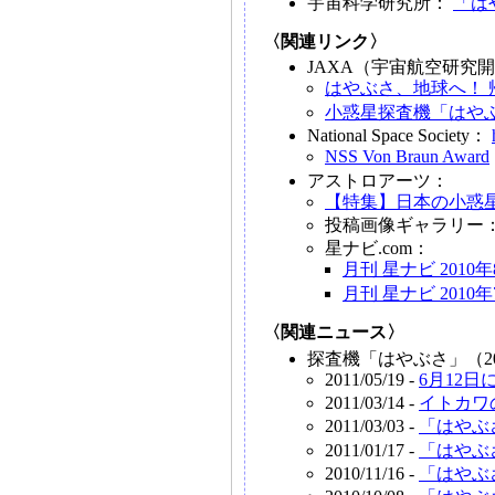
宇宙科学研究所：
「は
〈関連リンク〉
JAXA（宇宙航空研究
はやぶさ、地球へ！ 
小惑星探査機「はや
National Space Society：
NSS Von Braun Award
アストロアーツ：
【特集】日本の小惑
投稿画像ギャラリー
星ナビ.com：
月刊 星ナビ 2010
月刊 星ナビ 2010
〈関連ニュース〉
探査機「はやぶさ」（2
2011/05/19 -
6月12
2011/03/14 -
イトカワ
2011/03/03 -
「はやぶ
2011/01/17 -
「はやぶ
2010/11/16 -
「はやぶ