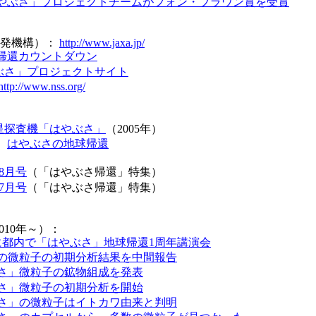
やぶさ」プロジェクトチームがフォン・ブラウン賞を受賞
開発機構）：
http://www.jaxa.jp/
帰還カウントダウン
ぶさ」プロジェクトサイト
http://www.nss.org/
星探査機「はやぶさ」
（2005年）
：
はやぶさの地球帰還
年8月号
（「はやぶさ帰還」特集）
年7月号
（「はやぶさ帰還」特集）
010年～）：
日に都内で「はやぶさ」地球帰還1周年講演会
の微粒子の初期分析結果を中間報告
さ」微粒子の鉱物組成を発表
さ」微粒子の初期分析を開始
さ」の微粒子はイトカワ由来と判明