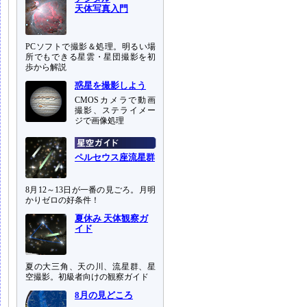
天体写真入門
PCソフトで撮影＆処理。明るい場
所でもできる星雲・星団撮影を初
歩から解説
惑星を撮影しよう
CMOSカメラで動画
撮影、ステライメー
ジで画像処理
ペルセウス座流星群
8月12～13日が一番の見ごろ。月明
かりゼロの好条件！
夏休み 天体観察ガ
イド
夏の大三角、天の川、流星群、星
空撮影。初級者向けの観察ガイド
8月の見どころ