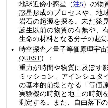
地球近傍小惑星（
注5
）の物
惑星形成のプロセスや、地
岩石の起源を探る。未だ発
誕生以前の物質の有無や、
生命の材料となる分子の起
時空探査／量子等価原理宇宙
QUEST
）：
重力が時間や物質に及ぼす
ミッション。アインシュタ
の基本的前提となる「等価
実験機の時刻と地上の時刻
測定する。また、自由落下の