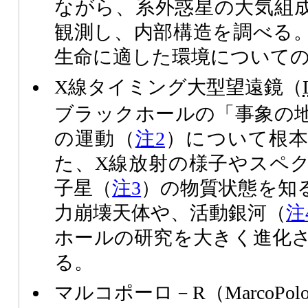
ながら、系外惑星の大気組
観測し、内部構造を調べる
生命に適した環境について
X線タイミング大型望遠鏡（
ブラックホールの「事象の
の運動（
注2
）について根本
た、X線放射の様子やスペ
子星（
注3
）の物質状態を知
力崩壊天体や、活動銀河（
注
ホールの研究を大きく進化
る。
マルコポーロ－R（MarcoPol