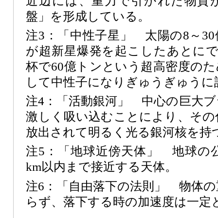
近辺には、重力で引かれた物質
盤」を形成している。
注3：「中性子星」 太陽の8～3
が超新星爆発を起こしたあとにで
杯で60億トンという超高密度の
して中性子になりぎゅうぎゅうに
注4：「活動銀河」 中心の巨大
激しく吸い込むことにより、その
放出されて明るく光る銀河核を持
注5：「地球近傍天体」 地球の公転
km以内まで接近する天体。
注6：「自由落下の法則」 物体
らず、落下する時の加速度は一定