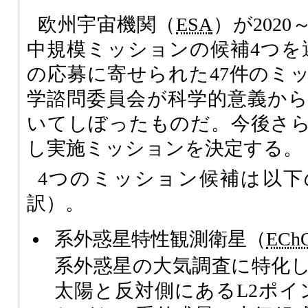
欧州宇宙機関（
ESA
）が2020
中規模ミッションの候補4つを選
の応募に寄せられた47件のミ
学諮問委員会が科学的意義か
いてしぼったものだ。今後さ
し実施ミッションを決定する。
4つのミッション候補は以下
訳）。
系外惑星特性観測衛星（
ECh
系外惑星の大気調査に特化
太陽と反対側にあるL2ポイ