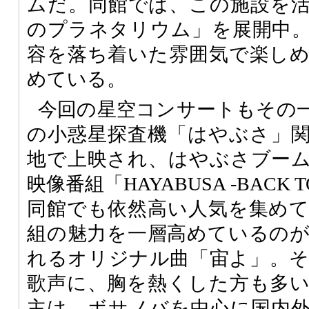
ムだ。同館では、この施設を
のプラネタリウム」を展開中
容を落ち着いた雰囲気で楽し
めている。
今回の星空コンサートもその
の小惑星探査機「はやぶさ」
地で上映され、はやぶさブー
映像番組「HAYABUSA -BACK T
同館でも依然高い人気を集め
組の魅力を一層高めているの
れるオリジナル曲「宙よ」。
歌声に、胸を熱くした方も多
主は、ボサノバを中心に国内