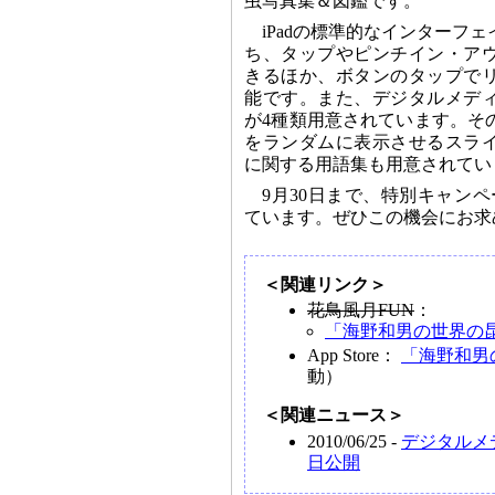
虫写真集＆図鑑です。
iPadの標準的なインターフ
ち、タップやピンチイン・ア
きるほか、ボタンのタップで
能です。また、デジタルメデ
が4種類用意されています。そ
をランダムに表示させるスラ
に関する用語集も用意されてい
9月30日まで、特別キャンペ
ています。ぜひこの機会にお求
＜関連リンク＞
花鳥風月FUN
：
「海野和男の世界の昆虫 （
App Store：
「海野和男の世
動）
＜関連ニュース＞
2010/06/25 -
デジタルメ
日公開