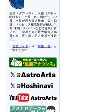
金星（夕方～宵）、火星（未明～
明け方）、土星（宵～明け方）／2
日：水星が西方最大離角／12～13
日：ペルセウス座流星群が極大／1
3日未明：スペインなどで皆既日食
／15日：金星が東方最大離角／16
日夕方～宵：細い月と金星が接近
／…
「
星空ガイド
」や「
特集一覧
」も
ご覧ください