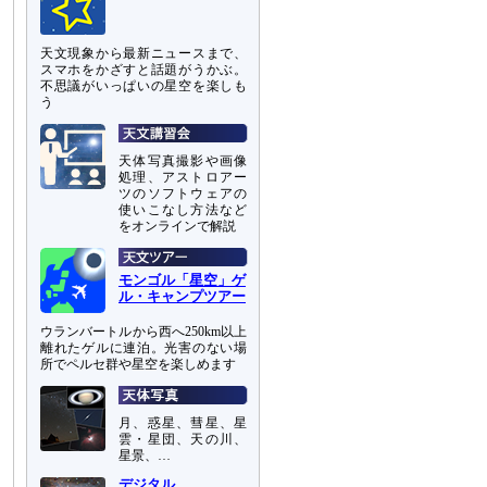
天文現象から最新ニュースまで、
スマホをかざすと話題がうかぶ。
不思議がいっぱいの星空を楽しも
う
天体写真撮影や画像
処理、アストロアー
ツのソフトウェアの
使いこなし方法など
をオンラインで解説
モンゴル「星空」ゲ
ル・キャンプツアー
ウランバートルから西へ250km以上
離れたゲルに連泊。光害のない場
所でペルセ群や星空を楽しめます
月、惑星、彗星、星
雲・星団、天の川、
星景、…
デジタル