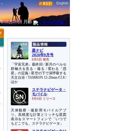
English
6年08月09日
月齢
星ナビ
2026年9月号
8月5日 発売
「宇宙兄弟」最終回 / 新月のペルセ
群極大を見る・撮る / 変わる「惑
星」の定義 / 星空の下で深呼吸する
天文台浴 / TAMRON 12-20mm F2.8 /
ほか
タ
ステラナビゲータ・
s
モバイル
8月4日 リリース
天体観察・撮影用モバイルアプ
リ。高精度な計算とリッチな星図
表示をスマートフォンで「いつで
もどこでも、ステラナビゲータ」