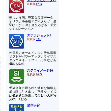
ステラナビゲータ12
最新版
12.0i
美しい描画、豊富な天体データ、
オリジナル番組エディタなど「星
空ひろがる 楽しさひろげる」天文
シミュレーション
ステラショット3
最新版
3.0o
純国産のオールインワン天体撮影
ソフトがパワーアップ。ライブス
タックやオートフォーカスなど新
機能も搭載
ステライメージ10
最新版
10.0f
天体画像に埋もれた微細な情報を
最大限に引き出し、不要なノイズ
は徹底的に除去して美しい天体写
真に仕上げる
星空ナビ