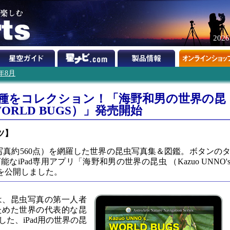
202
0年8月
400種をコレクション！「海野和男の世界の昆
s WORLD BUGS）」発売開始
ツ】
写真約560点）を網羅した世界の昆虫写真集＆図鑑。ボタンの
iPad専用アプリ「海野和男の世界の昆虫 （Kazuo UNNO'
報を公開しました。
は、昆虫写真の第一人者
ためた世界の代表的な昆
した、iPad用の世界の昆