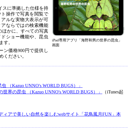
ェイスに準拠した仕様を持
ウト操作で写真を閲覧で
リアルな実物大表示が可
ィアならではの検索機能
のほかに、すべての写真
イドショー機能や、昆虫
iPad専用アプリ「海野和男の世界の昆虫」
ます。
画面
ーン価格900円で提供し
めください。
Kazuo UNNO's WORLD BUGS）」
界の昆虫 （Kazuo UNNO's WORLD BUGS）」
（iTunes起
ディアで美しい自然を楽しむwebサイト「花鳥風月FUN」本