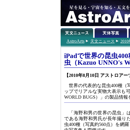
AstroArts
天文ニュース
201
iPadで世界の昆虫
虫（Kazuo UNNO'
【2010年8月10日 アストロアー
世界の代表的な昆虫400種（
ップでリアルな実物大表示も可能な
WORLD BUGS）」の製品情
「海野和男の世界の昆虫」
である海野和男氏が長年撮り
虫400種（写真約560点）を網羅