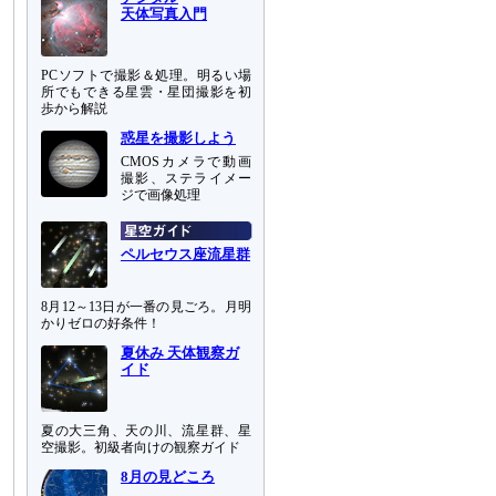
天体写真入門
PCソフトで撮影＆処理。明るい場
所でもできる星雲・星団撮影を初
歩から解説
惑星を撮影しよう
CMOSカメラで動画
撮影、ステライメー
ジで画像処理
ペルセウス座流星群
8月12～13日が一番の見ごろ。月明
かりゼロの好条件！
夏休み 天体観察ガ
イド
夏の大三角、天の川、流星群、星
空撮影。初級者向けの観察ガイド
8月の見どころ