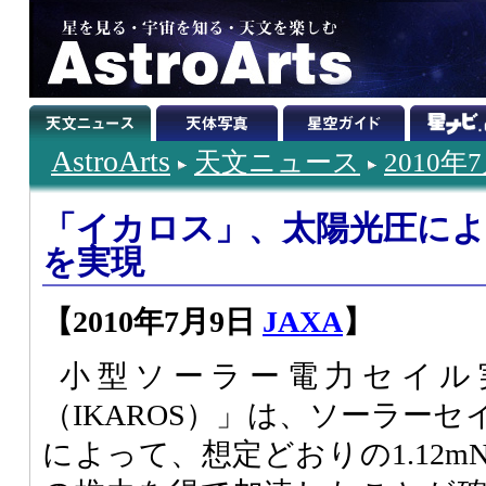
AstroArts
天文ニュース
2010年
「イカロス」、太陽光圧によ
を実現
【2010年7月9日
JAXA
】
小型ソーラー電力セイル
（IKAROS）」は、ソーラー
によって、想定どおりの1.12