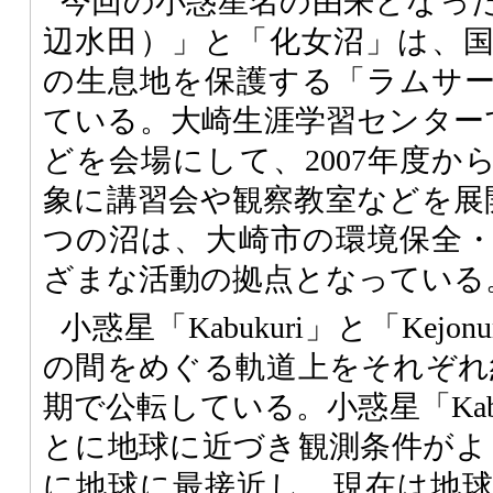
今回の小惑星名の由来となっ
辺水田）」と「化女沼」は、
の生息地を保護する「ラムサ
ている。大崎生涯学習センター
どを会場にして、2007年度か
象に講習会や観察教室などを展
つの沼は、大崎市の環境保全
ざまな活動の拠点となっている
小惑星「Kabukuri」と「Kej
の間をめぐる軌道上をそれぞれ約3
期で公転している。小惑星「Kabu
とに地球に近づき観測条件がよ
に地球に最接近し、現在は地