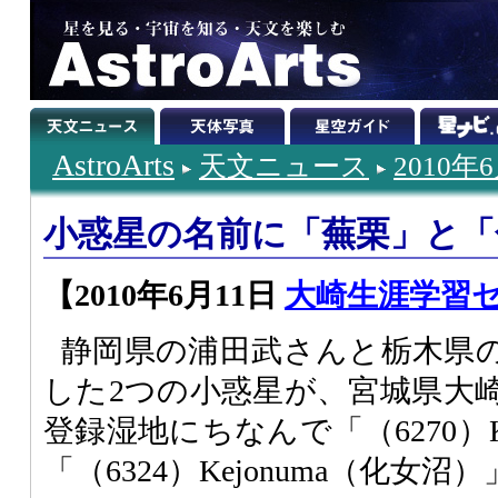
AstroArts
天文ニュース
2010年
小惑星の名前に「蕪栗」と「
【2010年6月11日
大崎生涯学習
静岡県の浦田武さんと栃木県
した2つの小惑星が、宮城県大
登録湿地にちなんで「（6270）Ka
「（6324）Kejonuma（化女