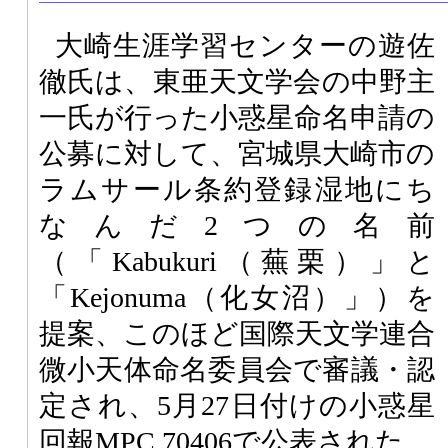
大崎生涯学習センターの遊佐
徹氏は、東亜天文学会の中野主
一氏が行った小惑星命名申請の
公募に対して、宮城県大崎市の
ラムサール条約登録湿地にち
なんだ2つの名前
（「Kabukuri（蕪栗）」と
「Kejonuma（化女沼）」）を
提案、このほど国際天文学連合
微小天体命名委員会で審議・認
定され、5月27日付けの小惑星
回報MPC 70406で公表された。