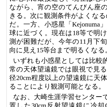
ながら、宵の空のてんびん座の
きる。次に観測条件がよくなるの
だ。一方、小惑星「Kejonum
球に近づく。現在は18等で明
測が困難だが、今年の11月下
向に見え15等台まで明るくなる
いずれも小惑星としては比較
常の天体望遠鏡では眼視で見
径20cm程度以上の望遠鏡に天
ることにより観測可能となる。
なお、大崎生涯学習センター
置した30cm反射望遠鏡に冷却