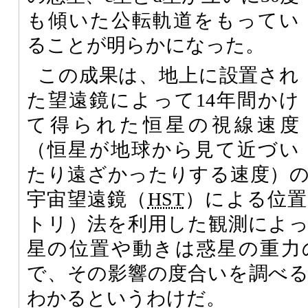
も傾いた公転軌道をもってい
ることが明らかになった。
この成果は、地上に設置され
た望遠鏡によって14年間かけ
て得られた恒星の視線速度
（恒星が地球から見て近づい
たり遠ざかったりする速度）
宇宙望遠鏡（
HST
）による位置
トリ）法を利用した観測によ
星の位置や動きは惑星の重力
で、その影響の度合いを調べ
わかるというわけだ。