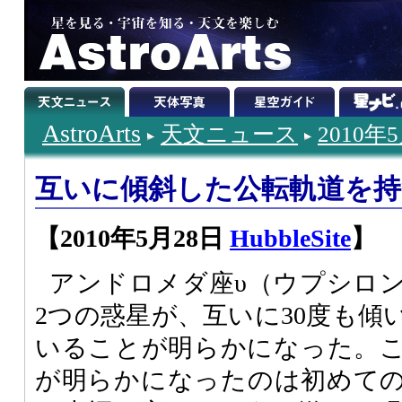
AstroArts
天文ニュース
2010年
互いに傾斜した公転軌道を持
【2010年5月28日
HubbleSite
】
アンドロメダ座υ（ウプシロ
2つの惑星が、互いに30度も傾
いることが明らかになった。
が明らかになったのは初めて