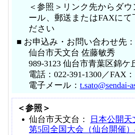
＜参照＞リンク先からダウ
ール、郵送またはFAXに
ださい
■ お申込み・お問い合わせ先
仙台市天文台 佐藤敏秀
989-3123 仙台市青葉区錦ケ丘
電話：022-391-1300／FAX：02
電子メール：
t.sato@sendai-as
＜参照＞
仙台市天文台：
日本公開天文
第5回全国大会（仙台開催