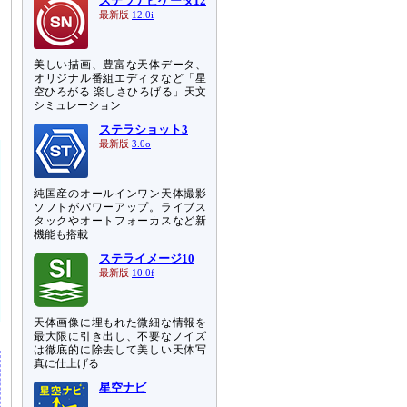
ステラナビゲータ12
最新版
12.0i
美しい描画、豊富な天体データ、
オリジナル番組エディタなど「星
空ひろがる 楽しさひろげる」天文
シミュレーション
ステラショット3
最新版
3.0o
純国産のオールインワン天体撮影
ソフトがパワーアップ。ライブス
タックやオートフォーカスなど新
機能も搭載
ステライメージ10
最新版
10.0f
天体画像に埋もれた微細な情報を
最大限に引き出し、不要なノイズ
は徹底的に除去して美しい天体写
真に仕上げる
星空ナビ