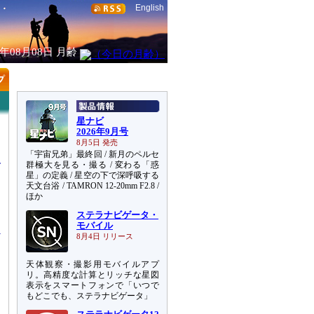
English
6年08月08日
月齢
星ナビ
2026年9月号
8月5日 発売
「宇宙兄弟」最終回 / 新月のペルセ
群極大を見る・撮る / 変わる「惑
星」の定義 / 星空の下で深呼吸する
天文台浴 / TAMRON 12-20mm F2.8 /
ほか
あ
ステラナビゲータ・
モバイル
8月4日 リリース
天体観察・撮影用モバイルアプ
リ。高精度な計算とリッチな星図
表示をスマートフォンで「いつで
もどこでも、ステラナビゲータ」