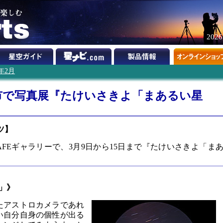
202
0年2月
府市で写真展『たけいさきよ「まあるい星
ツ】
CAFEギャラリーで、3月9日から15日まで『たけいさきよ「ま
」》
たアストロカメラであれ
い自分自身の個性が出る