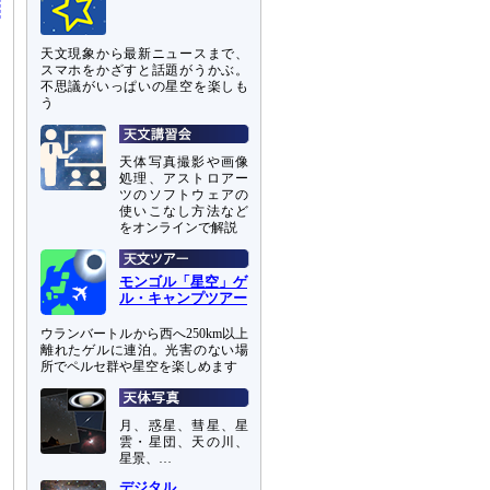
天文現象から最新ニュースまで、
スマホをかざすと話題がうかぶ。
不思議がいっぱいの星空を楽しも
う
天体写真撮影や画像
処理、アストロアー
ツのソフトウェアの
使いこなし方法など
をオンラインで解説
モンゴル「星空」ゲ
ル・キャンプツアー
ウランバートルから西へ250km以上
離れたゲルに連泊。光害のない場
所でペルセ群や星空を楽しめます
月、惑星、彗星、星
雲・星団、天の川、
星景、…
デジタル