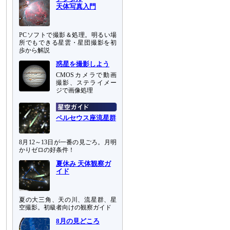
天体写真入門
PCソフトで撮影＆処理。明るい場
所でもできる星雲・星団撮影を初
歩から解説
惑星を撮影しよう
CMOSカメラで動画
撮影、ステライメー
ジで画像処理
ペルセウス座流星群
8月12～13日が一番の見ごろ。月明
かりゼロの好条件！
夏休み 天体観察ガ
イド
夏の大三角、天の川、流星群、星
空撮影。初級者向けの観察ガイド
8月の見どころ