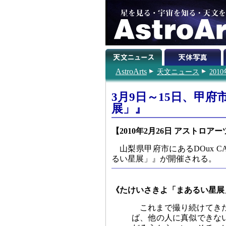
AstroArts
天文ニュース
201
3月9日～15日、甲
展」』
【2010年2月26日 アストロアー
山梨県甲府市にあるDOux 
るい星展」』が開催される。
《たけいさきよ「まあるい星展
これまで撮り続けてき
ば、他の人に真似できな