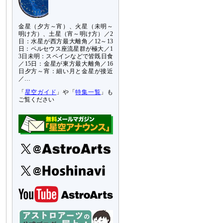
金星（夕方～宵）、火星（未明～
明け方）、土星（宵～明け方）／2
日：水星が西方最大離角／12～13
日：ペルセウス座流星群が極大／1
3日未明：スペインなどで皆既日食
／15日：金星が東方最大離角／16
日夕方～宵：細い月と金星が接近
／…
「
星空ガイド
」や「
特集一覧
」も
ご覧ください