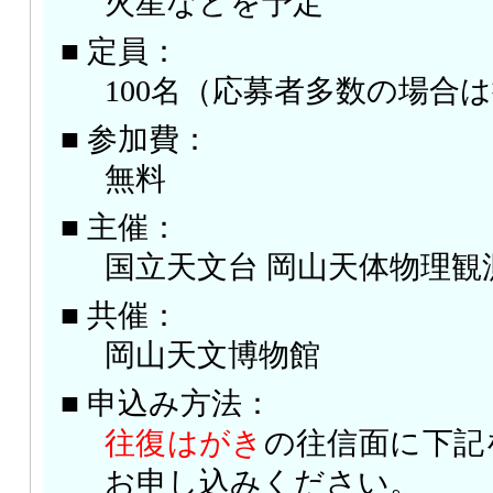
火星などを予定
■ 定員：
100名（応募者多数の場合
■ 参加費：
無料
■ 主催：
国立天文台 岡山天体物理観
■ 共催：
岡山天文博物館
■ 申込み方法：
往復はがき
の往信面に下記
お申し込みください。