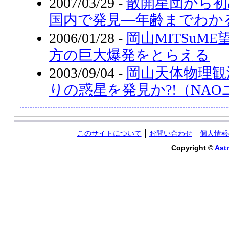
2007/03/29 -
散開星団から初
国内で発見―年齢までわか
2006/01/28 -
岡山MITSuME
方の巨大爆発をとらえる
2003/09/04 -
岡山天体物理観
りの惑星を発見か?!（NA
このサイトについて
お問い合わせ
個人情報
Copyright ©
Astr