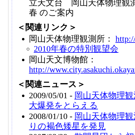
立天文台 岡山天体物理観測所
春 のご案内
＜関連リンク＞
岡山天体物理観測所：
http:
2010年春の特別観望会
岡山天文博物館：
http://www.city.asakuchi.oka
＜関連ニュース＞
2009/05/01 -
岡山天体物理観
大爆発をとらえる
2008/01/10 -
岡山天体物理観
りの褐色矮星を発見