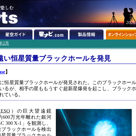
202
0年2月
遠い恒星質量ブラックホールを発見
ase
】
に恒星質量ブラックホールが発見された。このブラックホー
いるが、相手の星ももうすぐ超新星爆発を起こし、ブラック
れている。
（
ESO
）の巨大望遠鏡
600万光年離れた銀河
C 300 X-1」を観測し、
量ブラックホールを検出
恒星質量ブラックホール