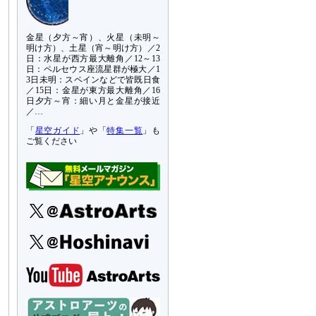
金星（夕方～宵）、火星（未明～
明け方）、土星（宵～明け方）／2
日：水星が西方最大離角／12～13
日：ペルセウス座流星群が極大／1
3日未明：スペインなどで皆既日食
／15日：金星が東方最大離角／16
日夕方～宵：細い月と金星が接近
／…
「
星空ガイド
」や「
特集一覧
」も
ご覧ください