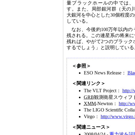
量ブラックホールの中では、
す。また、局部銀河群（天の
大銀河を中心とした30個程度
している。
なお、今後約100万年以内
残される。この連星系の将来につ
残れば、やがて2つのブラック
するでしょう」と説明している
＜参照＞
ESO News Release：
Bla
＜関連リンク＞
The VLT Project：
http:/
GRB
観測衛星スウィフ
XMM
-Newton：
http://
The LIGO Scientific C
Virgo：
http://www.virgo.i
＜関連ニュース＞
2008/04/24 -
重力波を証