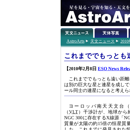
AstroArts
天文ニュース
201
これまででもっとも
【2010年2月8日
ESO News Rele
これまででもっとも遠い距離
は別の巨大な星と連星を成して
ール同士の連星になると考えら
ヨーロッパ南天天文台
（
VLT
）干渉計が、地球から約
NGC 300に存在するX線源「NG
質量が太陽の約15倍の恒星質
した。これまでに発見された