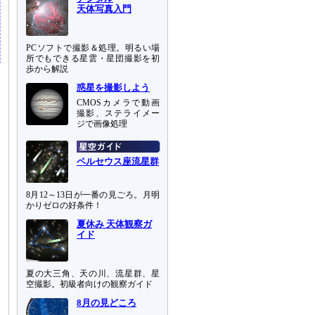
天体写真入門
PCソフトで撮影＆処理。明るい場
所でもできる星雲・星団撮影を初
歩から解説
惑星を撮影しよう
CMOSカメラで動画
撮影、ステライメー
ジで画像処理
ペルセウス座流星群
8月12～13日が一番の見ごろ。月明
かりゼロの好条件！
夏休み 天体観察ガ
イド
夏の大三角、天の川、流星群、星
空撮影。初級者向けの観察ガイド
8月の見どころ