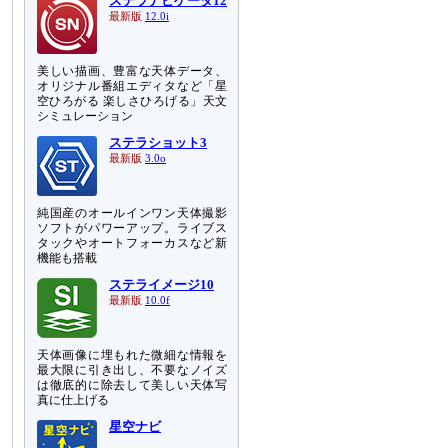
ステラナビゲータ12
最新版
12.0i
美しい描画、豊富な天体データ、
オリジナル番組エディタなど「星
空ひろがる 楽しさひろげる」天文
シミュレーション
ステラショット3
最新版
3.0o
純国産のオールインワン天体撮影
ソフトがパワーアップ。ライブス
タックやオートフォーカスなど新
機能も搭載
ステライメージ10
最新版
10.0f
天体画像に埋もれた微細な情報を
最大限に引き出し、不要なノイズ
は徹底的に除去して美しい天体写
真に仕上げる
星空ナビ