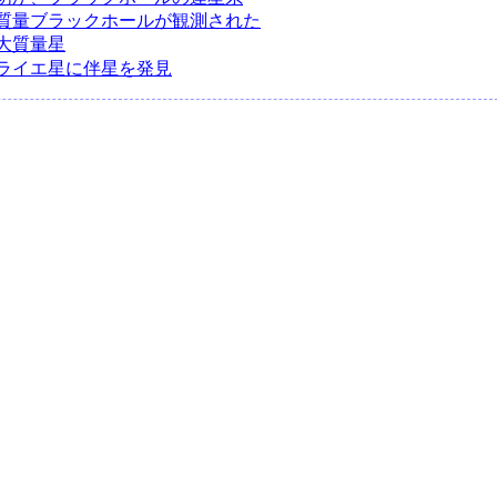
質量ブラックホールが観測された
大質量星
ライエ星に伴星を発見