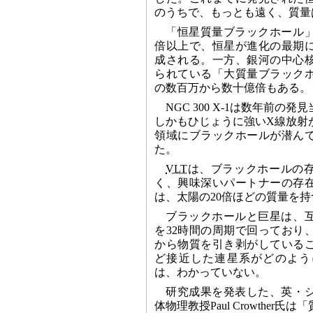
のうちで、もっとも遠く、質量
「恒星質量ブラックホール
倍以上で、恒星が進化の最期
成される。一方、銀河の中心
られている「大質量ブラック
の数百万から数十億倍もある。
NGC 300 X-1は数年前の
しかもひじょうに強いX線放射
領域にブラックホールが潜ん
た。
VLT
は、ブラックホールの
く、興味深いパートナーの存
は、太陽の20倍ほどの質量を
ブラックホールと巨星は、
を32時間の周期で回っており
から物質を引き剥がしている
ど接近した連星系がどのよう
は、わかっていない。
研究成果を発表した、英・
体物理教授Paul Crowther