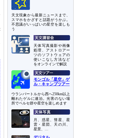
話
天文現象から最新ニュースまで、
スマホをかざすと話題がうかぶ。
不思議がいっぱいの星空を楽しも
う
が
き
体
天体写真撮影や画像
処理、アストロアー
ツのソフトウェアの
使いこなし方法など
をオンラインで解説
モンゴル「星空」ゲ
ル・キャンプツアー
ウランバートルから西へ250km以上
離れたゲルに連泊。光害のない場
所でペルセ群や星空を楽しめます
月、惑星、彗星、星
雲・星団、天の川、
星景、…
デジタル