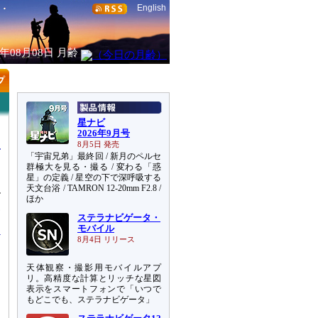
English
6年08月08日
月齢
星ナビ
2026年9月号
8月5日 発売
「宇宙兄弟」最終回 / 新月のペルセ
群極大を見る・撮る / 変わる「惑
星」の定義 / 星空の下で深呼吸する
天文台浴 / TAMRON 12-20mm F2.8 /
ル
ほか
ホ
ステラナビゲータ・
モバイル
8月4日 リリース
天体観察・撮影用モバイルアプ
リ。高精度な計算とリッチな星図
表示をスマートフォンで「いつで
もどこでも、ステラナビゲータ」