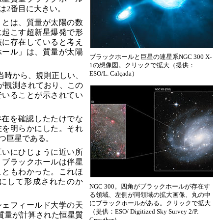
は2番目に大きい。
」とは、質量が太陽の数
に起こす超新星爆発で形
核に存在していると考え
ホール」は、質量が太陽
ブラックホールと巨星の連星系NGC 300 X-
1の想像図。クリックで拡大（提供：
ESO/L. Calçada）
発見当時から、規則正しい、
が観測されており、この
でいることが示されてい
存在を確認したたけでな
在を明らかにした。それ
持つ巨星である。
互いにひじょうに近い所
、ブラックホールは伴星
こともわかった。これほ
にして形成されたのか
NGC 300。四角がブラックホールが存在す
る領域、左側が同領域の拡大画像、丸の中
にブラックホールがある。クリックで拡大
シェフィールド大学の天
（提供：ESO/ Digitized Sky Survey 2/P.
氏は「質量が計算された恒星質
Crowther）