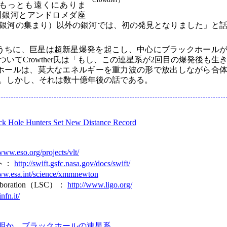
もっとも遠くにありま
川銀河とアンドロメダ座
の銀河の集まり）以外の銀河では、初の発見となりました」と
のうちに、巨星は超新星爆発を起こし、中心にブラックホール
いてCrowther氏は「もし、この連星系が2回目の爆発後も生
ホールは、莫大なエネルギーを重力波の形で放出しながら合
。しかし、それは数十億年後の話である。
ck Hole Hunters Set New Distance Record
/www.eso.org/projects/vlt/
ト：
http://swift.gsfc.nasa.gov/docs/swift/
www.esa.int/science/xmmnewton
ollaboration（LSC）：
http://www.ligo.org/
nfn.it/
明か、ブラックホールの連星系