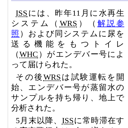
ISS
には、昨年11月に水再生
システム（
WRS
）（
解説参
照
）および同システムに尿を
送る機能をもつトイレ
（
WHC
）がエンデバー号によ
って届けられた。
その後
WRS
は試験運転を開
始、エンデバー号が蒸留水の
サンプルを持ち帰り、地上で
分析された。
5月末以降、
ISS
に常時滞在す