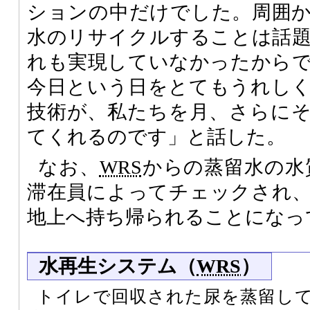
ションの中だけでした。周囲
水のリサイクルすることは話
れも実現していなかったから
今日という日をとてもうれし
技術が、私たちを月、さらに
てくれるのです」と話した。
なお、
WRS
からの蒸留水の水
滞在員によってチェックされ
地上へ持ち帰られることになっ
水再生システム（
WRS
）
トイレで回収された尿を蒸留し