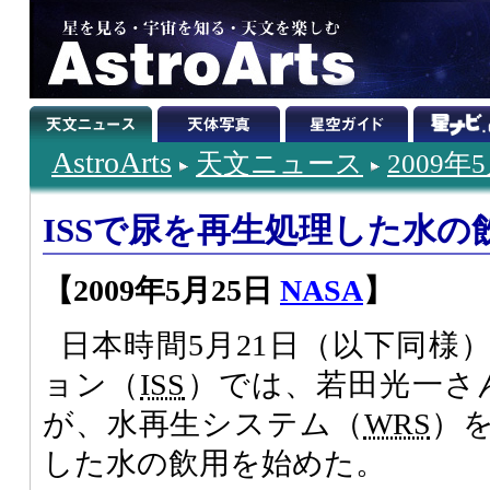
AstroArts
天文ニュース
2009年
ISSで尿を再生処理した水の
【2009年5月25日
NASA
】
日本時間5月21日（以下同様
ョン（
ISS
）では、若田光一さ
が、水再生システム（
WRS
）
した水の飲用を始めた。