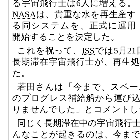
る宇宙飛行士は6人に増える。
NASA
は、貴重な水を再生産す
る同システムを、正式に運用
開始することを決定した。
これを祝って、
ISS
では5月2
長期滞在宇宙飛行士が、再生
た。
若田さんは「今まで、スペー
のプログレス補給船から運び
りませんでした」とコメントし
同じく長期滞在中の宇宙飛行士 Mik
んなことが起きるのは、今ま