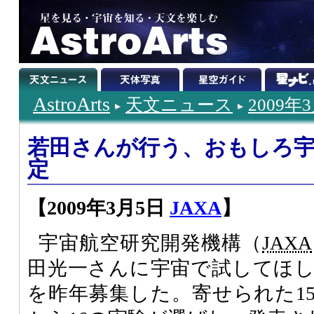
AstroArts
天文ニュース
2009年
若田さんが行う、おもしろ
定
【2009年3月5日
JAXA
】
宇宙航空研究開発機構（
JAXA
田光一さんに宇宙で試してほ
を昨年募集した。寄せられた15