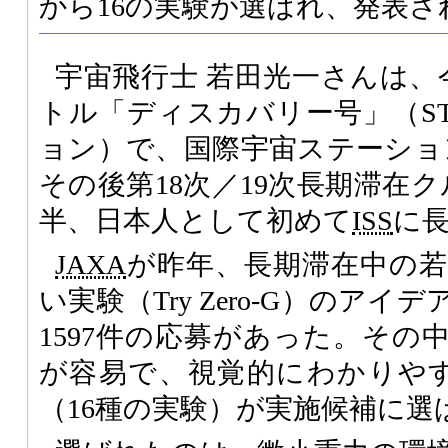
から16の実験が選ばれ、発表さ
宇宙飛行士 若田光一さんは、
トル「ディスカバリー号」（STS
ョン）で、国際宇宙ステーショ
その後第18次／19次長期滞在
半、日本人として初めて
ISS
に
JAXA
が昨年、長期滞在中の
い実験（Try Zero-G）のア
1597件の応募があった。その
が容易で、視覚的にわかりや
（16種の実験）が実施候補に選