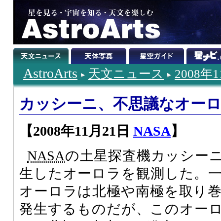
AstroArts
天文ニュース
2008年
カッシーニ、不思議なオー
【2008年11月21日
NASA
】
NASA
の土星探査機カッシー
生したオーロラを観測した。
オーロラは北極や南極を取り
発生するものだが、このオー