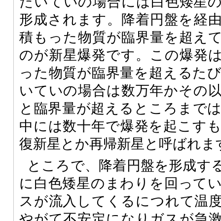
たいていの場合には白色矮星
形成されます。降着円盤を経
積もった物質が臨界量を超え
のが新星爆発です。この爆発
った物質が臨界量を超えるた
いていの場合は数万年かその
と臨界量が超えるところまで
中には数十年で爆発を起こす
復新星とか再帰新星と呼ばれま
ところで、降着円盤を形成す
に白色矮星のまわりを回って
スが流入してくるにつれて温
やがて不安定になりガスが急