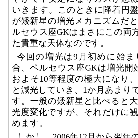
いきます。このときに降着円
が矮新星の増光メカニズムだ
ルセウス座GKはまさにこの両
た貴重な天体なのです。
今回の増光は9月初めに始ま
合、ペルセウス座GKは増光開
およそ10等程度の極大になり
と減光していき、1か月あまりで
す。一般の矮新星と比べると
光度変化ですが、それだけに
めます。
しかし、2006年12月から翌