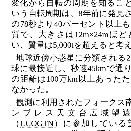
変化から自転の周期を知ることが
いう自転周期は、8年前に発見され
の78秒より40パーセント以上も短
質で、大きさは12m×24mほ
い、質量は5,000tを超えると
地球近傍小惑星に分類される200
球に最接近し、秒速45kmで通
の距離は100万km以上あった
なかった。
観測に利用されたフォークス
ンブレス天文台広域望
（
LCOGTN
）に参加している