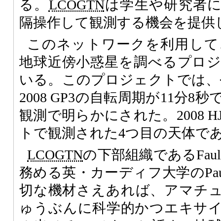
る。
LCOGTN
は学生や研究者
隔操作して観測する機会を提供
このネットワークを利用して、
地球近傍小惑星を調べるプロ
いる。このプロジェクトでは、
2008 GP3の自転周期が11分
観測で明らかにされた。2008 
トで観測された4つ目の天体で
LCOGTN
の下部組織であるFaulke
務める英・カーディフ大学のPaul
切な機材さえあれば、アマチ
ゅうぶんに科学的かつエキサ