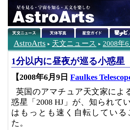
AstroArts
天文ニュース
2008年
1分以内に昼夜が巡る小惑星
【2008年6月9日
Faulkes Telescop
英国のアマチュア天文家によ
惑星「2008 HJ」が、知られ
はもっとも速く自転している
た。