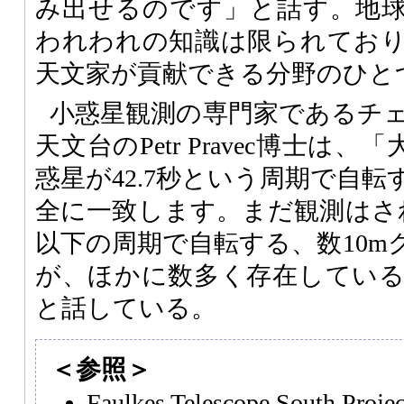
み出せるのです」と話す。地
われわれの知識は限られてお
天文家が貢献できる分野のひと
小惑星観測の専門家であるチ
天文台のPetr Pravec博士は
惑星が42.7秒という周期で自
全に一致します。まだ観測はさ
以下の周期で自転する、数10m
が、ほかに数多く存在してい
と話している。
＜参照＞
Faulkes Telescope South Proj