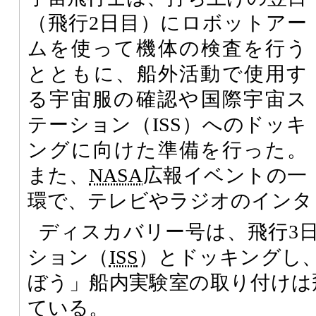
（飛行2日目）にロボットアー
ムを使って機体の検査を行う
とともに、船外活動で使用す
る宇宙服の確認や国際宇宙ス
テーション（ISS）へのドッキ
ングに向けた準備を行った。
また、
NASA
広報イベントの一
環で、テレビやラジオのインタ
ディスカバリー号は、飛行3
ション（
ISS
）とドッキングし
ぼう」船内実験室の取り付けは
ている。