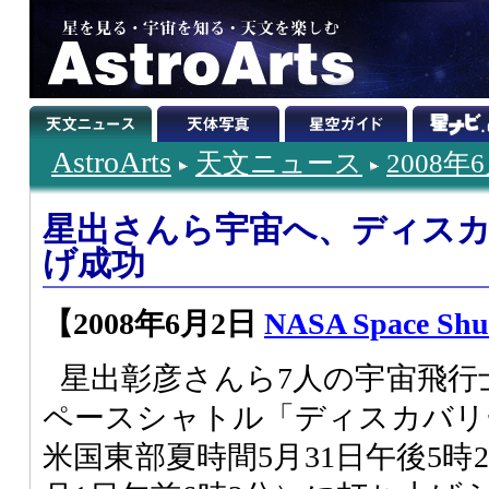
AstroArts
天文ニュース
2008年
星出さんら宇宙へ、ディス
げ成功
【2008年6月2日
NASA Space Shut
星出彰彦さんら7人の宇宙飛行
ペースシャトル「ディスカバリー号
米国東部夏時間5月31日午後5時2