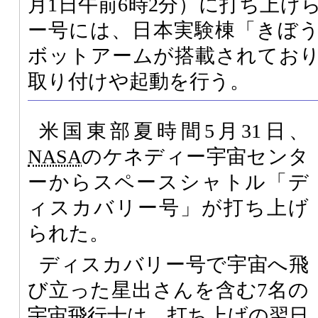
月1日午前6時2分）に打ち上げ
ー号には、日本実験棟「きぼ
ボットアームが搭載されてお
取り付けや起動を行う。
米国東部夏時間5月31日、
NASA
のケネディー宇宙センタ
ーからスペースシャトル「デ
ィスカバリー号」が打ち上げ
られた。
ディスカバリー号で宇宙へ飛
び立った星出さんを含む7名の
宇宙飛行士は、打ち上げの翌日