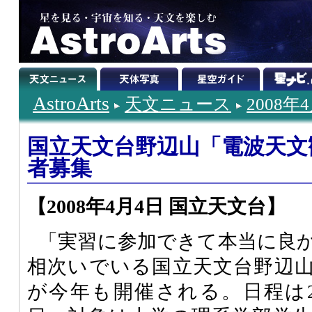
AstroArts
天文ニュース
2008年
国立天文台野辺山「電波天文
者募集
【2008年4月4日 国立天文台】
「実習に参加できて本当に良
相次いでいる国立天文台野辺
が今年も開催される。日程は20