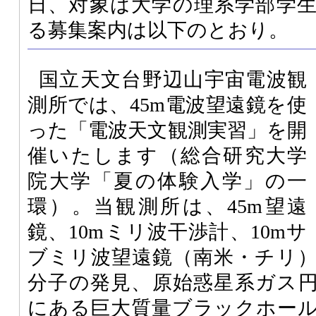
日、対象は大学の理系学部学
る募集案内は以下のとおり。
国立天文台野辺山宇宙電波観
測所では、45m電波望遠鏡を使
った「電波天文観測実習」を開
催いたします（総合研究大学
院大学「夏の体験入学」の一
環）。当観測所は、45m望遠
鏡、10mミリ波干渉計、10mサ
ブミリ波望遠鏡（南米・チリ
分子の発見、原始惑星系ガス
にある巨大質量ブラックホー