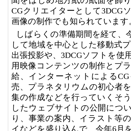
聞をはじめ地方紙の紙面を飾
CGクリエイターとして3DCG
画像の制作でも知られています
しばらくの準備期間を経て、
して地域を中心とした移動式
出張投影や、3DCGソフトを使
用映像コンテンツの制作とプ
給、インターネットによるC
売、プラネタリウムの初心者
集の作成などを行っていくそ
したウェブサイトの公開につ
り、事業の案内、イラスト等
イなどを盛り込んで、今年6月