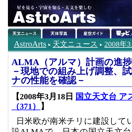
AstroArts
天文ニュース
2008年
ALMA（アルマ）計画の進
－現地での組み上げ調整、
ナの性能を確認－
【2008年3月18日
国立天文台 ア
（371）
】
日米欧が南米チリに建設して
設
ALMA
で、日本の国立天文台