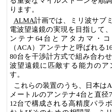
る重要なマイルストーンを順
ります。
ALMA
計画では、ミリ波サブ
電波望遠鏡の実現を目指して、
ンテナ64台とアタカマ・
（ACA）アンテナと呼ばれる1
80台を干渉計方式で組み合わ
波望遠鏡に匹敵する能力のア
す。
これらの装置のうち、日本はA
メートルのアンテナ4台と直径
12台で構成される高精度パラ