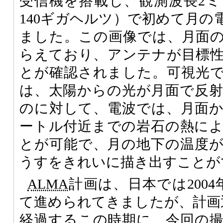
受信機を搭載し、観測波長2
140ギガヘルツ）で初めて月の
ました。この画像では、月面
らえており、アンテナが目標
とが確認されました。可視光
は、太陽からの光が月面で反
のに対して、電波では、月面
ートル付近までの岩石の熱に
とが可能で、月の地下の温度
うすをきれいに描き出すことが
ALMA
計画は、日本では200
て進められてきましたが、計画
経過するこの時期に、今回の