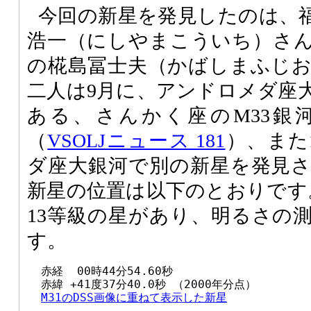
今回の新星を発見したのは、
浩一（にしやまこういち）さ
の椛島冨士夫（かばしまふじ
二人は9月に、アンドロメダ座
ある、さんかく座のM33銀
（
VSOLJニュース 181
）、また
ダ座大銀河で別の新星を発見
新星の位置は以下のとおりです。
13等級の星があり、明るさの
す。
  赤経  00時44分54.60秒

  赤緯 +41度37分40.0秒 （2000年分点）

M31のDSS画像に重ねて表示した新星