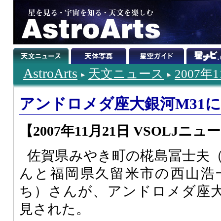
AstroArts
天文ニュース
2007年
アンドロメダ座大銀河M31
【2007年11月21日 VSOLJニュ
佐賀県みやき町の椛島冨士夫
んと福岡県久留米市の西山浩
ち）さんが、アンドロメダ座大
見された。