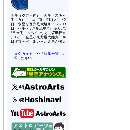
金星（夕方～宵）、火星（未明～
明け方）、土星（宵～明け方）／2
日：水星が西方最大離角／12～13
日：ペルセウス座流星群が極大／1
3日未明：スペインなどで皆既日食
／15日：金星が東方最大離角／16
日夕方～宵：細い月と金星が接近
／…
「
星空ガイド
」や「
特集一覧
」も
ご覧ください