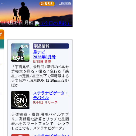
English
6年08月07日
月齢
星ナビ
2026年9月号
8月5日 発売
「宇宙兄弟」最終回 / 新月のペルセ
群極大を見る・撮る / 変わる「惑
星」の定義 / 星空の下で深呼吸する
天文台浴 / TAMRON 12-20mm F2.8 /
功
ほか
ステラナビゲータ・
モバイル
8月4日 リリース
天体観察・撮影用モバイルアプ
リ。高精度な計算とリッチな星図
表示をスマートフォンで「いつで
もどこでも、ステラナビゲータ」