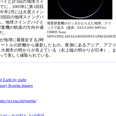
バイと計3回の地球スイ
に、2005年に第1回目
今年2月には火星スイン
3回目の地球スイングバ
れる。地球スイングバイと
彗星探査機ロゼッタがとらえた地球。クリ
探査機の軌道の方向や速
ックで拡大（提供：ESA ©2005 MPS for
OSIRIS Team
だ。
MPS/UPD/LAM/IAA/RSSD/INTA/UPM/DASP/
が地球に最接近する2時
0キロメートルの距離から撮影したもの。夜側にあるアジア、アフ
、大都市の明かりが見えている（右上端の明かりが日本）。
って美しく縁取られている。
f Earth by night
dinary Rosetta images
ttp://sci.esa.int/rosetta/
ロゼッタの打ち上げ成功