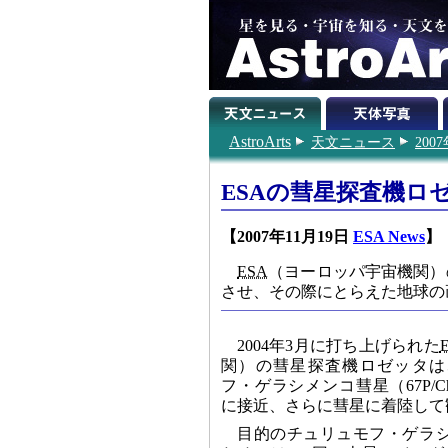
AstroArts
天文ニュース
200
ESAの彗星探査機ロ
【2007年11月19日
ESA News
】
ESA
（ヨーロッパ宇宙機関）
させ、その際にとらえた地球の
2004年3月に打ち上げられた
関）の彗星探査機ロゼッタは、
フ・ゲラシメンコ彗星（67P/Churyu
に接近、さらに彗星に着陸して
目的のチュリュモフ・ゲラ