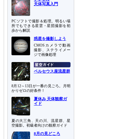
天体写真入門
PCソフトで撮影＆処理。明るい場
所でもできる星雲・星団撮影を初
歩から解説
惑星を撮影しよう
CMOSカメラで動画
撮影、ステライメー
ジで画像処理
ペルセウス座流星群
8月12～13日が一番の見ごろ。月明
かりゼロの好条件！
夏休み 天体観察ガ
イド
夏の大三角、天の川、流星群、星
空撮影。初級者向けの観察ガイド
8月の見どころ