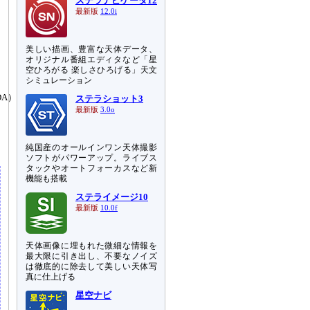
ステラナビゲータ12
最新版
12.0i
美しい描画、豊富な天体データ、
オリジナル番組エディタなど「星
空ひろがる 楽しさひろげる」天文
シミュレーション
IDA）
ステラショット3
最新版
3.0o
リ
ま
純国産のオールインワン天体撮影
ソフトがパワーアップ。ライブス
タックやオートフォーカスなど新
機能も搭載
ステライメージ10
最新版
10.0f
天体画像に埋もれた微細な情報を
最大限に引き出し、不要なノイズ
は徹底的に除去して美しい天体写
真に仕上げる
星空ナビ