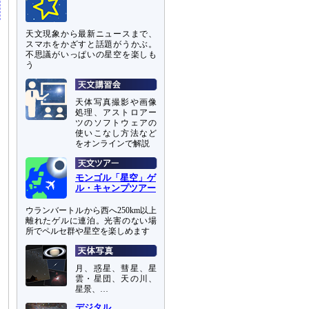
天文現象から最新ニュースまで、
スマホをかざすと話題がうかぶ。
不思議がいっぱいの星空を楽しも
う
天体写真撮影や画像
処理、アストロアー
ツのソフトウェアの
使いこなし方法など
をオンラインで解説
モンゴル「星空」ゲ
ル・キャンプツアー
ウランバートルから西へ250km以上
離れたゲルに連泊。光害のない場
所でペルセ群や星空を楽しめます
月、惑星、彗星、星
雲・星団、天の川、
星景、…
デジタル