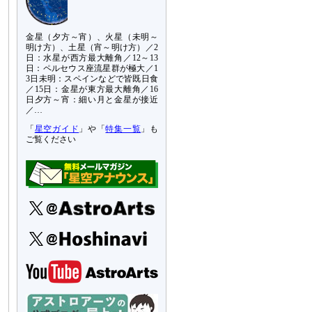
金星（夕方～宵）、火星（未明～
明け方）、土星（宵～明け方）／2
日：水星が西方最大離角／12～13
日：ペルセウス座流星群が極大／1
3日未明：スペインなどで皆既日食
／15日：金星が東方最大離角／16
日夕方～宵：細い月と金星が接近
／…
「
星空ガイド
」や「
特集一覧
」も
ご覧ください