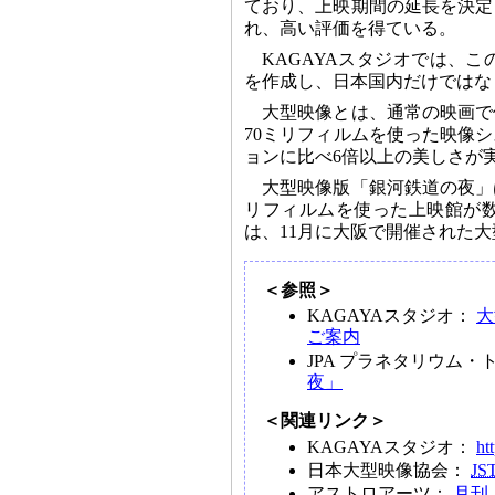
ており、上映期間の延長を決定
れ、高い評価を得ている。
KAGAYAスタジオでは、
を作成し、日本国内だけではな
大型映像とは、通常の映画で
70ミリフィルムを使った映像シ
ョンに比べ6倍以上の美しさが
大型映像版「銀河鉄道の夜」は
リフィルムを使った上映館が
は、11月に大阪で開催された
＜参照＞
KAGAYAスタジオ：
大
ご案内
JPA プラネタリウム
夜」
＜関連リンク＞
KAGAYAスタジオ：
ht
日本大型映像協会：
JS
アストロアーツ：
月刊