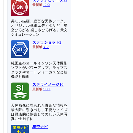
ステラナビゲータ12
さ
最新版
12.0i
版
美しい描画、豊富な天体データ、
オリジナル番組エディタなど「星
る
空ひろがる 楽しさひろげる」天文
シミュレーション
ジ
ステラショット3
最新版
3.0o
ミ
編
純国産のオールインワン天体撮影
ソフトがパワーアップ。ライブス
タックやオートフォーカスなど新
機能も搭載
ステライメージ10
最新版
10.0f
天体画像に埋もれた微細な情報を
最大限に引き出し、不要なノイズ
は徹底的に除去して美しい天体写
真に仕上げる
星空ナビ