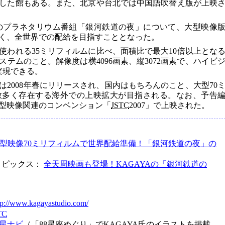
した館もある。また、北京や台北では中国語吹替え版が上映
このプラネタリウム番組「銀河鉄道の夜」について、大型映像
く、全世界での配給を目指すこととなった。
使われる35ミリフィルムに比べ、面積比で最大10倍以上とな
ステムのこと。解像度は横4096画素、縦3072画素で、ハイビ
実現できる。
2008年春にリリースされ、国内はもちろんのこと、大型70
数多く存在する海外での上映拡大が目指される。なお、予告
大型映像関連のコンベンション「
JSTC
2007」で上映された。
型映像70ミリフィルムで世界配給準備！「銀河鉄道の夜」の
・トピックス：
全天周映画も登場！KAGAYAの「銀河鉄道の
tp://www.kagayastudio.com/
TC
 星ナビ
（「88星座めぐり」でKAGAYA氏のイラストを掲載