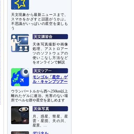
天文現象から最新ニュースまで、
スマホをかざすと話題がうかぶ。
不思議がいっぱいの星空を楽しも
う
天体写真撮影や画像
処理、アストロアー
ツのソフトウェアの
使いこなし方法など
をオンラインで解説
モンゴル「星空」ゲ
ル・キャンプツアー
ウランバートルから西へ250km以上
離れたゲルに連泊。光害のない場
所でペルセ群や星空を楽しめます
月、惑星、彗星、星
雲・星団、天の川、
星景、…
デジタル