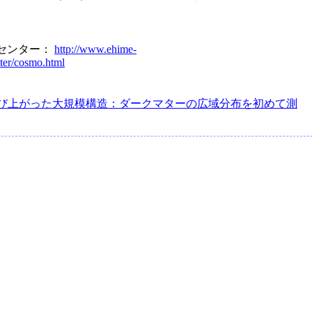
究センター：
http://www.ehime-
nter/cosmo.html
び上がった大規模構造：ダークマターの広域分布を初めて測