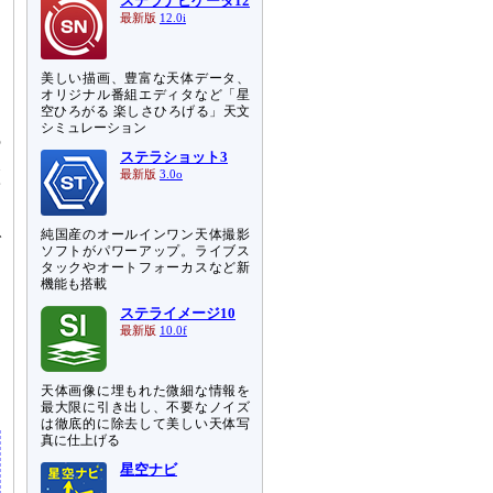
た
ステラナビゲータ12
最新版
12.0i
、
あ
美しい描画、豊富な天体データ、
オリジナル番組エディタなど「星
開
空ひろがる 楽しさひろげる」天文
ー
シミュレーション
の
ステラショット3
岐
最新版
3.0o
予
純国産のオールインワン天体撮影
で
ソフトがパワーアップ。ライブス
タックやオートフォーカスなど新
機能も搭載
ジ
な
ステライメージ10
最新版
10.0f
き
文
し
天体画像に埋もれた微細な情報を
最大限に引き出し、不要なノイズ
は徹底的に除去して美しい天体写
真に仕上げる
星空ナビ