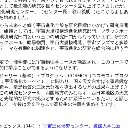
、また文科系でも、東アジア古代鉄文化研究センターといっ
として最先端の研究を担うセンターを立ち上げてきましたが
進化研究センター」（センター長：谷口義明（たにぐちよし
を始めました。
から未来へと続く宇宙進化全般を研究目標にかかげて研究展
。組織としては、宇宙大規模構造進化研究部門、ブラックホ
環境研究部門という三つの研究部門からなっています。研究
ックホール、暗黒物質、宇宙大規模構造、宇宙プラズマと多
テーマを有機的に関連させ、宇宙進化の研究を総合的に担う
定で、理学部には宇宙物理学コースが新設され、このコース
的に学ぶことができるようになります。
ジャリー（基幹）・プログラム：COSMOS（コスモス）プロ
on Survey：宇宙進化サーベイ）」に関わり、国立天文台すばる望遠鏡
造や、暗黒物質の三次元分布を導出するなどの成果を上げて
この研究センターを、四国地方のみならず、西日本地区の天
と先端的な研究の拠点とするために頑張っていきたい」と話
して、今後は天文学を志す高校生の注目も集めそうです。
トピックス（344）：
宇宙進化研究センター、愛媛大学に新