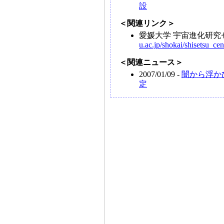
設
＜関連リンク＞
愛媛大学 宇宙進化研
u.ac.jp/shokai/shisetsu_ce
＜関連ニュース＞
2007/01/09 -
闇から浮か
定