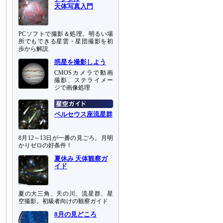
天体写真入門
PCソフトで撮影＆処理。明るい場
所でもできる星雲・星団撮影を初
歩から解説
惑星を撮影しよう
CMOSカメラで動画
撮影、ステライメー
ジで画像処理
ペルセウス座流星群
8月12～13日が一番の見ごろ。月明
かりゼロの好条件！
夏休み 天体観察ガ
イド
夏の大三角、天の川、流星群、星
空撮影。初級者向けの観察ガイド
8月の見どころ