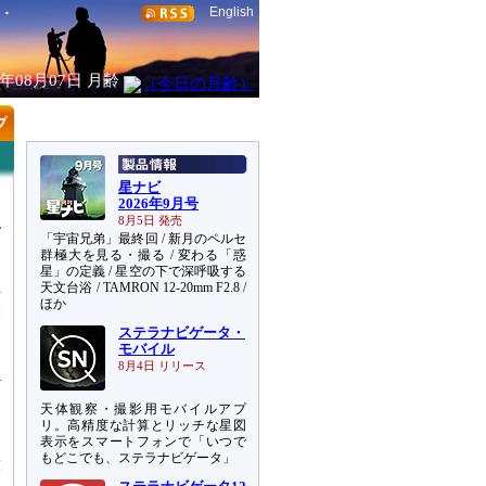
English
6年08月07日
月齢
星ナビ
2026年9月号
8月5日 発売
「宇宙兄弟」最終回 / 新月のペルセ
群極大を見る・撮る / 変わる「惑
星」の定義 / 星空の下で深呼吸する
天文台浴 / TAMRON 12-20mm F2.8 /
活
ほか
模
ステラナビゲータ・
っ
モバイル
8月4日 リリース
天体観察・撮影用モバイルアプ
リ。高精度な計算とリッチな星図
表示をスマートフォンで「いつで
もどこでも、ステラナビゲータ」
球