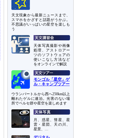
天文現象から最新ニュースまで、
スマホをかざすと話題がうかぶ。
不思議がいっぱいの星空を楽しも
う
天体写真撮影や画像
処理、アストロアー
ツのソフトウェアの
使いこなし方法など
をオンラインで解説
モンゴル「星空」ゲ
ル・キャンプツアー
ウランバートルから西へ250km以上
離れたゲルに連泊。光害のない場
所でペルセ群や星空を楽しめます
月、惑星、彗星、星
雲・星団、天の川、
星景、…
デジタル