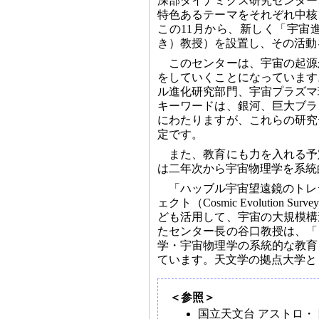
深部ダイナミクス研究センター
特色あるテーマをそれぞれ中核
この11月から、新しく「宇宙
き）教授）を設置し、その活動
このセンターは、宇宙の起源
をしていくことになっています
ル進化研究部門、宇宙プラズマ
キーワードは、銀河、巨大ブラ
にわたりますが、これらの研究
定です。
また、教育にも力を入れる予
は二年次から宇宙物理学を系統
「ハッブル宇宙望遠鏡のトレ
ェクト（Cosmic Evoluti
ども活用して、宇宙の大規模構
たセンター長の谷口教授は、「
学・宇宙物理学の系統的な教育
ています。天文学の拠点大学と
＜参照＞
国立天文台 アストロ・