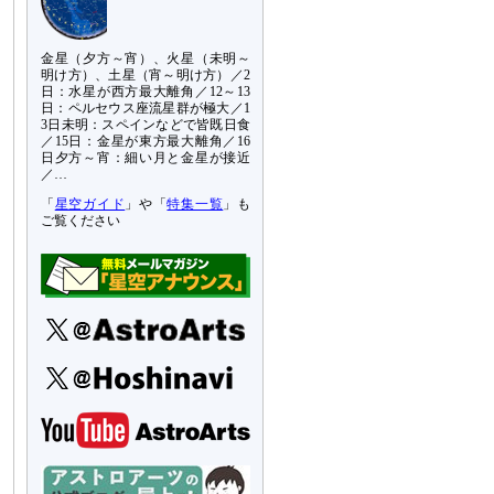
金星（夕方～宵）、火星（未明～
明け方）、土星（宵～明け方）／2
日：水星が西方最大離角／12～13
日：ペルセウス座流星群が極大／1
3日未明：スペインなどで皆既日食
／15日：金星が東方最大離角／16
日夕方～宵：細い月と金星が接近
／…
「
星空ガイド
」や「
特集一覧
」も
ご覧ください