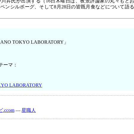
川昇氏が出演する（16日木曜日は、夜景評論家の丸々もと
ペンシルボーグ、そして8月28日の皆既月食などについて語
RANO TOKYO LABORATORY」
のテーマ：
！
KYO LABORATORY
.ccom
―
星職人