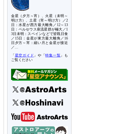
金星（夕方～宵）、火星（未明～
明け方）、土星（宵～明け方）／2
日：水星が西方最大離角／12～13
日：ペルセウス座流星群が極大／1
3日未明：スペインなどで皆既日食
／15日：金星が東方最大離角／16
日夕方～宵：細い月と金星が接近
／…
「
星空ガイド
」や「
特集一覧
」も
ご覧ください