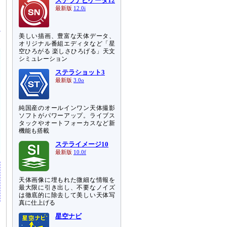
お
ステラナビゲータ12
最新版
12.0i
る
美しい描画、豊富な天体データ、
オリジナル番組エディタなど「星
空ひろがる 楽しさひろげる」天文
シミュレーション
ステラショット3
最新版
3.0o
純国産のオールインワン天体撮影
ソフトがパワーアップ。ライブス
タックやオートフォーカスなど新
機能も搭載
ステライメージ10
最新版
10.0f
天体画像に埋もれた微細な情報を
最大限に引き出し、不要なノイズ
は徹底的に除去して美しい天体写
真に仕上げる
星空ナビ