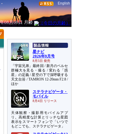
English
6年08月08日
月齢
星ナビ
2026年9月号
8月5日 発売
「宇宙兄弟」最終回 / 新月のペルセ
群極大を見る・撮る / 変わる「惑
星」の定義 / 星空の下で深呼吸する
天文台浴 / TAMRON 12-20mm F2.8 /
ほか
月
ステラナビゲータ・
喫
モバイル
8月4日 リリース
。
天体観察・撮影用モバイルアプ
リ。高精度な計算とリッチな星図
表示をスマートフォンで「いつで
渡
もどこでも、ステラナビゲータ」
て