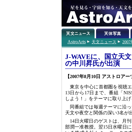
AstroArts
天文ニュース
200
J-WAVEに、国立
の中川昇氏が出演
【2007年8月10日 アストロアー
東京を中心に首都圏を視聴エリア
13日から17日まで、番組「NISS
しよう！」をテーマに取り上げ
同番組では毎週テーマに沿っ
天文や夜空と関係の深い3名が
14日火曜日のゲストは、月刊
部潤一准教授。翌15日水曜日