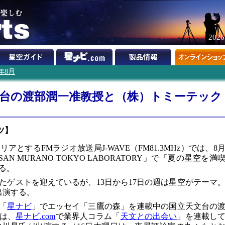
202
7年8月
天文台の渡部潤一准教授と（株）トミーテック
ツ】
とするFMラジオ放送局J-WAVE（FM81.3MHz）では、8
AN MURANO TOKYO LABORATORY」で「夏の星空を満
る。
たゲストを迎えているが、13日から17日の週は星空がテーマ
出演する。
「
星ナビ
」でエッセイ「三鷹の森」を連載中の国立天文台の
には、
星ナビ.com
で業界人コラム「
天文との出会い
」を連載し