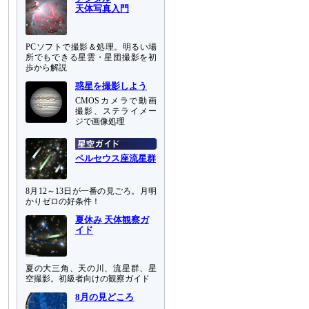
天体写真入門
PCソフトで撮影＆処理。明るい場
所でもできる星雲・星団撮影を初
歩から解説
惑星を撮影しよう
CMOSカメラで動画
撮影、ステライメー
ジで画像処理
ペルセウス座流星群
8月12～13日が一番の見ごろ。月明
かりゼロの好条件！
夏休み 天体観察ガ
イド
夏の大三角、天の川、流星群、星
空撮影。初級者向けの観察ガイド
8月の見どころ