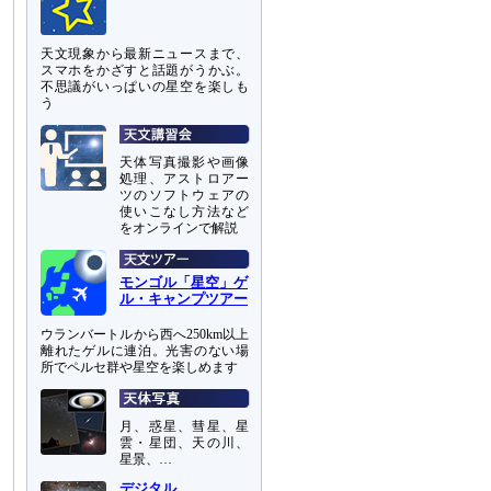
天文現象から最新ニュースまで、
スマホをかざすと話題がうかぶ。
不思議がいっぱいの星空を楽しも
う
天体写真撮影や画像
処理、アストロアー
ツのソフトウェアの
使いこなし方法など
をオンラインで解説
モンゴル「星空」ゲ
ル・キャンプツアー
ウランバートルから西へ250km以上
離れたゲルに連泊。光害のない場
所でペルセ群や星空を楽しめます
月、惑星、彗星、星
雲・星団、天の川、
星景、…
デジタル