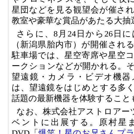
星団などを見る観望会が催さ
教室や豪華な賞品があたる大抽
さらに、8月24日から26日
（新潟県胎内市）が開催され
駐車場では、星空寄席や星空
ークションなどが開かれる。そ
望遠鏡・カメラ・ビデオ機器
は、望遠鏡をはじめとする多
話題の最新機器を体験すること
なお、株式会社アストロアー
ベントに出展する。原村星
DVD「
爆笑！星のお兄さんプ