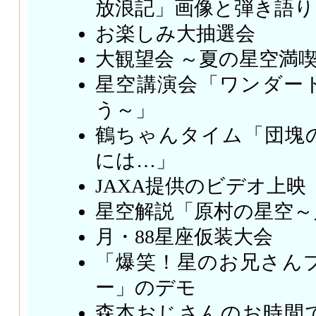
放浪記」画像と弾き語り
お楽しみ大抽選会
大観望会 ～夏の星空満
星空講演会「ワンダー
う～」
鶴ちゃんタイム「団塊
には…」
JAXA提供のビデオ上映
星空解説「原村の星空～
月・88星座仮装大会
「爆笑！星のお兄さん
ー」のデモ
森本おじさんのお時間