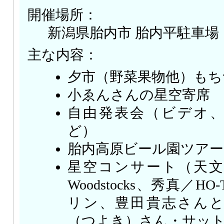
開催場所：
新潟県胎内市 胎内平駐車場
主な内容：
夕市（野菜果物他）もち
小ゑんさんの星空寄席
自由発表会（ビデオ
ど）
胎内高原ビール園ツアー
星空コンサート（天文ガ
Woodstocks、秀真／H
リン、豊田貴志さん
（つよき）さん・サッ