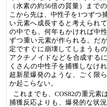
（水素の約56倍の質量）まで
こから先は、中性子を1つずつ
い元素へ成長すると考えられ
の中でも、何年もかければ中
ずつ重い元素が作られる。だ
定ですぐに崩壊してしまうも
アクチノイドなどを合成する
くさんの中性子を捕獲しなけ
超新星爆発のような、ごく限
か起こらない。
これまでも、COS82の重元
捕獲反応よりも、爆発的な状