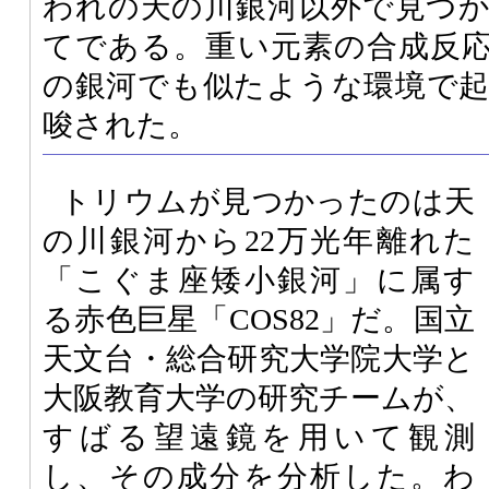
われの天の川銀河以外で見つ
てである。重い元素の合成反
の銀河でも似たような環境で
唆された。
トリウムが見つかったのは天
の川銀河から22万光年離れた
「こぐま座矮小銀河」に属す
る赤色巨星「COS82」だ。国立
天文台・総合研究大学院大学と
大阪教育大学の研究チームが、
すばる望遠鏡を用いて観測
し、その成分を分析した。わ