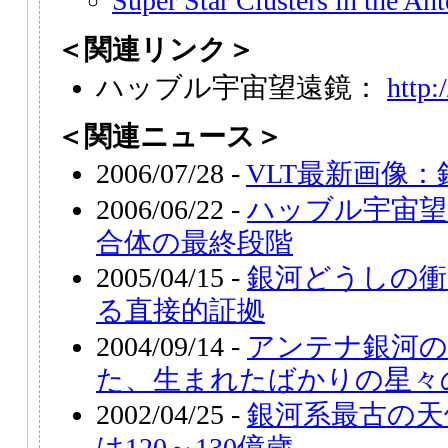
Super Star Clusters in the An
＜関連リンク＞
ハッブル宇宙望遠鏡：
http:
＜関連ニュース＞
2006/07/28 -
VLT最新画像
2006/06/22 -
ハッブル宇宙望
合体の最終段階
2005/04/15 -
銀河どうしの衝
る直接的証拠
2004/09/14 -
アンテナ銀河の
た、生まれたばかりの星々
2002/04/25 -
銀河系最古の天
は120～130億歳