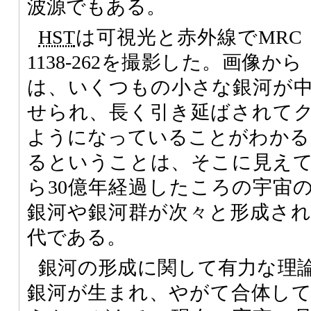
波源でもある。
HST
は可視光と赤外線でMRC
1138-262を撮影した。画像から
は、いくつもの小さな銀河が
せられ、長く引き延ばされて
ようになっていることがわかる。
るということは、そこに見え
ら30億年経過したころの宇宙
銀河や銀河群が次々と形成さ
代である。
銀河の形成に関して有力な理
銀河が生まれ、やがて合体し