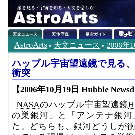
AstroArts
天文ニュース
2006年
ハッブル宇宙望遠鏡で見る
衝突
【2006年10月19日 Hubble Newsd
NASA
のハッブル宇宙望遠鏡
H
の巣銀河」と「アンテナ銀河
た。どちらも、銀河どうしが