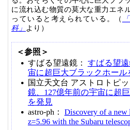
る。おそらくその中心に巨大ブラ
に流れ込む物質の莫大な重力エネ
っていると考えられている。（
「
科」
より）
＜参照＞
すばる望遠鏡：
すばる望遠
宙に超巨大ブラックホール
国立天文台 アストロトピ
鏡、127億年前の宇宙に超
を発見
astro-ph：
Discovery of a new 
z=5.96 with the Subaru telesco