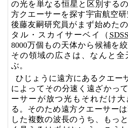
の光を単なる恒星と区別する
方クエーサーを探す宇宙航空研
後藤友嗣研究員がまず始めた
タル・スカイサーベイ（
SDS
8000万個もの天体から候補を
その領域の広さは、なんと全
ぶ。
ひじょうに遠方にあるクエー
によってその分速く遠ざかっ
ーサーが放つ光もそれだけ大
る。そのため遠方クエーサーは
した複数の波長のうち、もっ