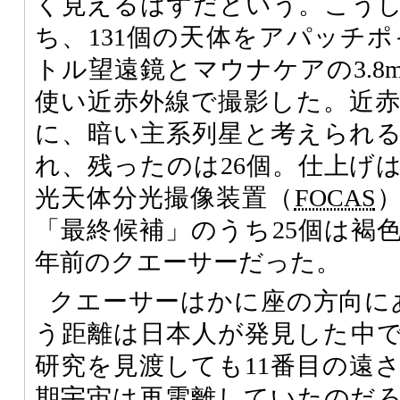
く見えるはずだという。こう
ち、131個の天体をアパッチポ
トル望遠鏡とマウナケアの3.8
使い近赤外線で撮影した。近
に、暗い主系列星と考えられ
れ、残ったのは26個。仕上げ
光天体分光撮像装置（
FOCAS
「最終候補」のうち25個は褐色
年前のクエーサーだった。
クエーサーはかに座の方向にあ
う距離は日本人が発見した中
研究を見渡しても11番目の遠
期宇宙は再電離していたのだ