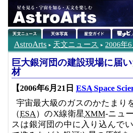
AstroArts
天文ニュース
2006年
巨大銀河団の建設現場に届い
材
【2006年6月21日
ESA
Space Scie
宇宙最大級のガスのかたまり
（
ESA
）のX線衛星
XMM
-ニュ
スは銀河団の中に入り込んで