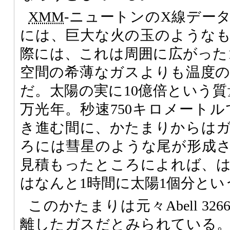
XMM
-ニュートンのX線デー
には、巨大な火の玉のような
際には、これは周囲に広がった
空間の希薄なガスよりも温度
だ。太陽の実に10億倍という質
万光年。秒速750キロメートルでAb
き進む間に、かたまりからは
ろには彗星のような尾が形成
見積もったところによれば、
はなんと1時間に太陽1個分とい
このかたまりは元々Abell 3
離したガスだとみられている